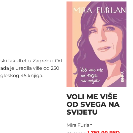
ofski fakultet u Zagrebu. Od
da je uredila više od 250
engleskog 45 knjiga.
VOLI ME VIŠE
OD SVEGA NA
SVIJETU
Mira Furlan
1.793,00
RSD
1.991,00
RSD