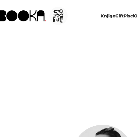
Knjige
Gift
Pisci
O