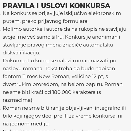
PRAVILA I USLOVI KONKURSA
Na konkurs se prijavljuje isključivo elektronskim
putem, preko prijavnog formulara.
Molimo autorke i autore da na rukopis ne stavljaju
svoje ime već samo šifru. Konkurs je anoniman i
stavljanje pravog imena značiće automatsku
diskvalifikaciju.
Dokument u kome se nalazi roman nazvati po
naslovu romana. Tekst treba da bude napisan
fontom Times New Roman, veličine 12 pt, s
dvostrukim proredom, na belom papiru. Roman
ne sme biti kraći od 180.000 karaktera (s
razmacima).
Roman ne sme biti ranije objavljivan, integralno ili
bilo koji njegov deo, pre ili za vreme konkursa, ni
na jednom mediju.