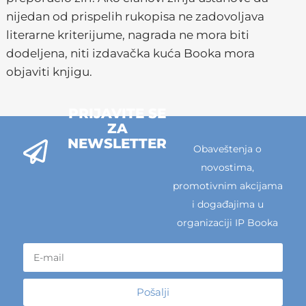
nijedan od prispelih rukopisa ne zadovoljava
literarne kriterijume, nagrada ne mora biti
dodeljena, niti izdavačka kuća Booka mora
objaviti knjigu.
PRIJAVITE SE
ZA
NEWSLETTER
Obaveštenja o
novostima,
promotivnim akcijama
i događajima u
organizaciji IP Booka
Pošalji