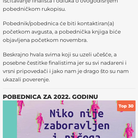
iščitavanje finalista i odluka o ovogodišnjem
pobedničkom rukopisu.
Pobednik/pobednica će biti kontaktiran(a)
početkom avgusta, a pobednička knjiga biće
objavljena početkom novembra.
Beskrajno hvala svima koji su uzeli učešće, a
posebne čestitke finalistima jer su svi nadareni i
vrsni pripovedači i jako nam je drago što su nam
ukazali poverenje.
POBEDNICA ZA 2022. GODINU
Top 30