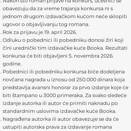
Nakon što roman prijave na konkurs, učesnici se
obavezuju da za vreme trajanja konkursa ni s
jednom drugom izdavačkom kućom neće sklopiti
ugovor o objavljivanju tog romana.
Rok za prijavu je 19. april 2026.
Odluku o pobednici ili pobedniku donosi žiri koji
čini urednički tim izdavačke kuće Booka. Rezultati
konkursa će biti objavljeni 5. novembra 2026.
godine.
Pobednici ili pobedniku konkursa biće dodeljena
novčana nagrada u iznosu od 250.000 dinara koja
predstavlja avansni honorar za prvo izdanje koje će
biti štampano u 3000 primeraka. Za svako sledeće
izdanje autorka ili autor će primiti naknadu po
standardnim uslovima izdavačke kuće Booka.
Nagrađena autorka ili autor obavezuje se da će
ustupiti autorska prava za izdavanje romana