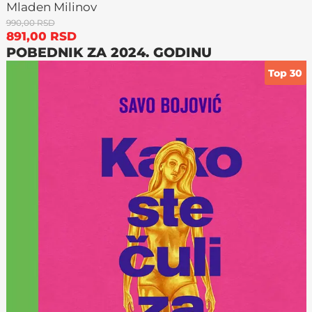
Mladen Milinov
990,00
RSD
891,00
RSD
POBEDNIK ZA 2024. GODINU
Top 30