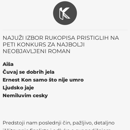
NAJUŽI IZBOR RUKOPISA PRISTIGLIH NA
PETI KONKURS ZA NAJBOLJI
NEOBJAVLJENI ROMAN
Aiša
Čuvaj se dobrih jela
Ernest Kon samo što nije umro
Ljudsko jaje
Nemiluvim cesky
Predstoji nam poslednji čin, pažljivo, detaljno