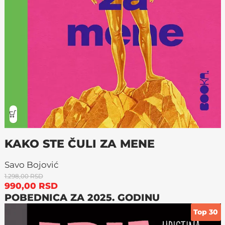
KAKO STE ČULI ZA MENE
Savo Bojović
1.298,00
RSD
990,00
RSD
POBEDNICA ZA 2025. GODINU
Top 30