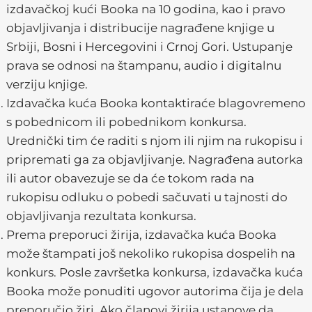
izdavačkoj kući Booka na 10 godina, kao i pravo
objavljivanja i distribucije nagrađene knjige u
Srbiji, Bosni i Hercegovini i Crnoj Gori. Ustupanje
prava se odnosi na štampanu, audio i digitalnu
verziju knjige.
Izdavačka kuća Booka kontaktiraće blagovremeno
s pobednicom ili pobednikom konkursa.
Urednički tim će raditi s njom ili njim na rukopisu i
pripremati ga za objavljivanje. Nagrađena autorka
ili autor obavezuje se da će tokom rada na
rukopisu odluku o pobedi sačuvati u tajnosti do
objavljivanja rezultata konkursa.
Prema preporuci žirija, izdavačka kuća Booka
može štampati još nekoliko rukopisa dospelih na
konkurs. Posle završetka konkursa, izdavačka kuća
Booka može ponuditi ugovor autorima čija je dela
preporučio žiri. Ako članovi žirija ustanove da