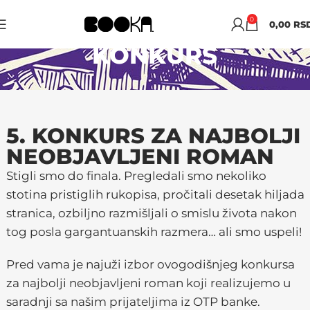
0
0,00
RS
KONKURS
5. KONKURS ZA NAJBOLJI
NEOBJAVLJENI ROMAN
Stigli smo do finala. Pregledali smo nekoliko
stotina pristiglih rukopisa, pročitali desetak hiljada
stranica, ozbiljno razmišljali o smislu života nakon
tog posla gargantuanskih razmera… ali smo uspeli!
Pred vama je najuži izbor ovogodišnjeg konkursa
za najbolji neobjavljeni roman koji realizujemo u
saradnji sa našim prijateljima iz OTP banke.