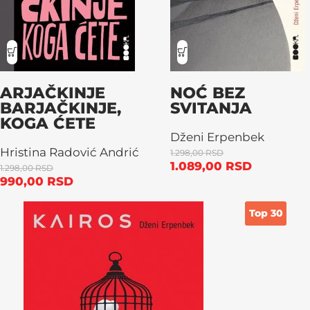
ARJAČKINJE
NOĆ BEZ
BARJAČKINJE,
SVITANJA
KOGA ĆETE
Dženi Erpenbek
Hristina Radović Andrić
1.298,00
RSD
1.089,00
RSD
1.298,00
RSD
990,00
RSD
Top 30