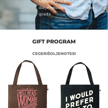
Odnedavno živi na selu, ali je i
dalje nedovoljno daleko od
grada.
GIFT PROGRAM
CEGERI
ŠOLJE
NOTESI