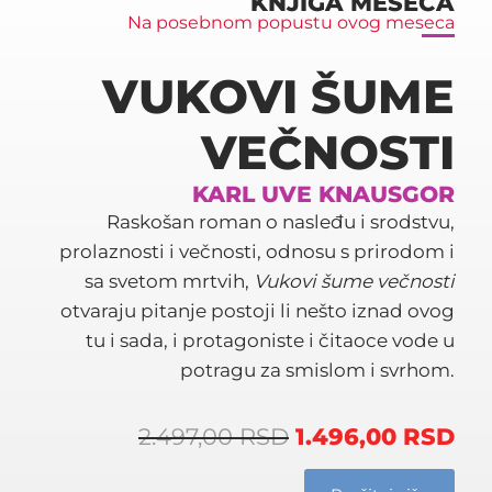
KNJIGA MESECA
Na posebnom popustu ovog meseca
VUKOVI ŠUME
VEČNOSTI
KARL UVE KNAUSGOR
Raskošan roman o nasleđu i srodstvu,
prolaznosti i večnosti, odnosu s prirodom i
sa svetom mrtvih,
Vukovi šume večnosti
otvaraju pitanje postoji li nešto iznad ovog
tu i sada, i protagoniste i čitaoce vode u
potragu za smislom i svrhom.
2.497,00
RSD
1.496,00
RSD