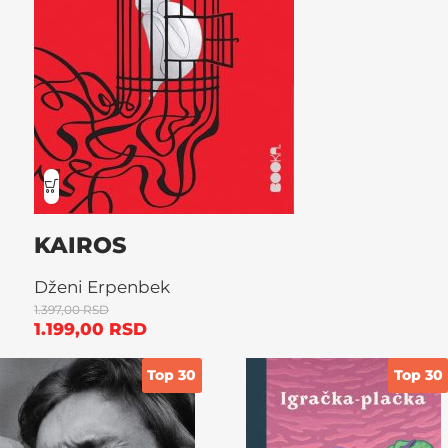
KAIROS
Dženi Erpenbek
1.397,00
RSD
1.199,00
RSD
Top 30
Top 30