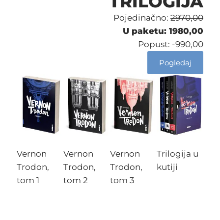
TRILOGIJA
Pojedinačno:
2970,00
U paketu: 1980,00
Popust:
-990,00
Pogledaj
Vernon
Vernon
Vernon
Trilogija u
Trodon,
Trodon,
Trodon,
kutiji
tom 1
tom 2
tom 3