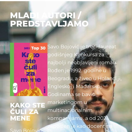
MLADI AUTORI /
PREDSTAVLJAMO
Savo Bojović je treći laureat
Top 30
godišnjeg Konkursa za
najbolji neobjavljeni roman.
Rođen je 1992. godine u
Beogradu, a živeo u Holandiji,
Engleskoj i Mađarskoj.
Godinama se bavio
marketingom u
KAKO STE
multinacionalnim
ČULI ZA
MENE
kompanijama, a od 2021.
zaposlen je kao docent na
Savo Bojović