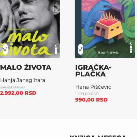
MALO ŽIVOTA
IGRAČKA-
PLAČKA
Hanja Janagihara
Hana Piščević
3.498,00
RSD
2.992,00
RSD
1.298,00
RSD
990,00
RSD