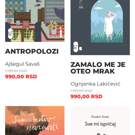
ANTROPOLOZI
ZAMALO ME JE
Ajšegul Savaš
OTEO MRAK
1.199,00
RSD
990,00
RSD
Ognjenka Lakićević
1.199,00
RSD
990,00
RSD