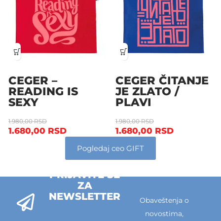
CEGER –
CEGER ČITANJE
READING IS
JE ZLATO /
SEXY
PLAVI
1.980,00
RSD
1.980,00
RSD
1.680,00
RSD
1.680,00
RSD
Pogledaj ceo GIFT
PRIJAVITE SE
ZA
NEWSLETTER
Obaveštenja o
novostima,