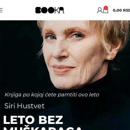
0
0,00
RS
Knjiga po kojoj ćete pamtiti ovo leto
Siri Hustvet
Šta jedno mesto čini domom?
Ajšegul Savaš
LETO BEZ
ANTROPOLOZI