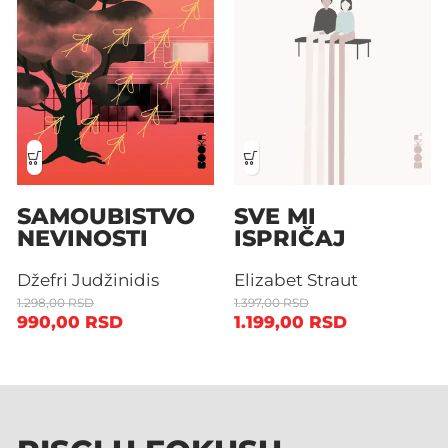
SAMOUBISTVO
SVE MI
NEVINOSTI
ISPRIČAJ
Džefri Judžinidis
Elizabet Straut
1.298,00
RSD
1.397,00
RSD
990,00
RSD
1.199,00
RSD