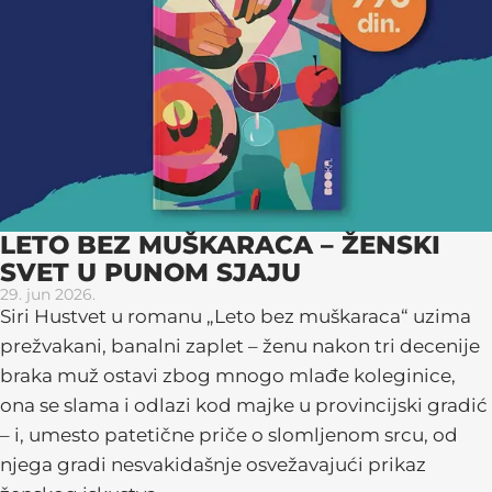
LETO BEZ MUŠKARACA – ŽENSKI
SVET U PUNOM SJAJU
29. jun 2026.
Siri Hustvet u romanu „Leto bez muškaraca“ uzima
prežvakani, banalni zaplet – ženu nakon tri decenije
braka muž ostavi zbog mnogo mlađe koleginice,
ona se slama i odlazi kod majke u provincijski gradić
– i, umesto patetične priče o slomljenom srcu, od
njega gradi nesvakidašnje osvežavajući prikaz