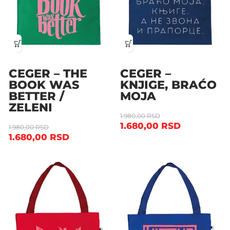
CEGER – THE
CEGER –
BOOK WAS
KNJIGE, BRAĆO
BETTER /
MOJA
ZELENI
1.980,00
RSD
1.680,00
RSD
1.980,00
RSD
1.680,00
RSD