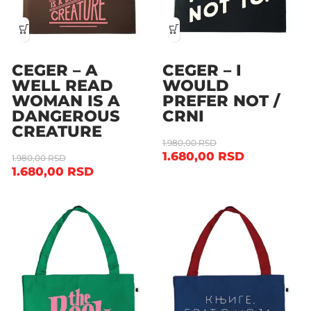
CEGER – A
CEGER – I
WELL READ
WOULD
WOMAN IS A
PREFER NOT /
DANGEROUS
CRNI
CREATURE
1.980,00
RSD
1.680,00
RSD
1.980,00
RSD
1.680,00
RSD