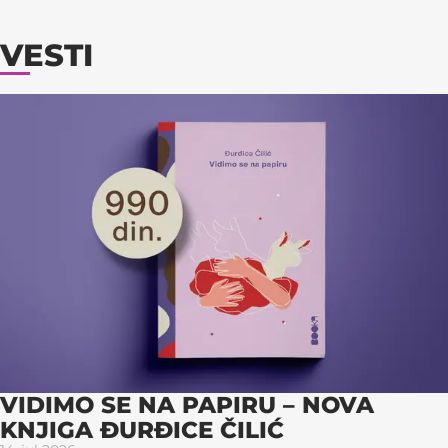
VESTI
VIDIMO SE NA PAPIRU – NOVA
KNJIGA ĐURĐICE ČILIĆ