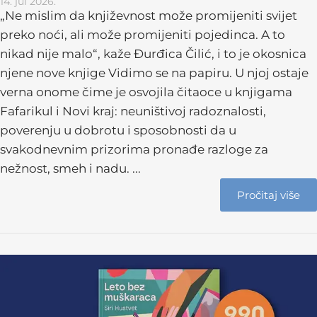
14. jul 2026.
„Ne mislim da književnost može promijeniti svijet
preko noći, ali može promijeniti pojedinca. A to
nikad nije malo“, kaže Đurđica Čilić, i to je okosnica
njene nove knjige Vidimo se na papiru. U njoj ostaje
verna onome čime je osvojila čitaoce u knjigama
Fafarikul i Novi kraj: neuništivoj radoznalosti,
poverenju u dobrotu i sposobnosti da u
svakodnevnim prizorima pronađe razloge za
nežnost, smeh i nadu. ...
Pročitaj više