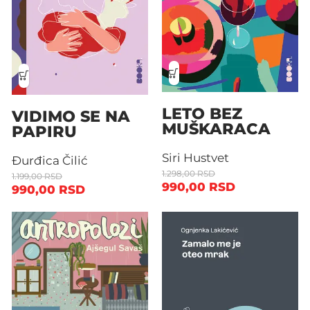
LETO BEZ
VIDIMO SE NA
MUŠKARACA
PAPIRU
Siri Hustvet
Đurđica Čilić
1.298,00
RSD
1.199,00
RSD
990,00
RSD
990,00
RSD