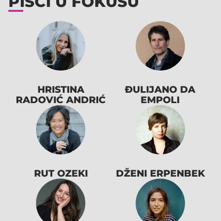
PISCI U FOKUSU
HRISTINA
ĐULIJANO DA
RADOVIĆ ANDRIĆ
EMPOLI
RUT OZEKI
DŽENI ERPENBEK