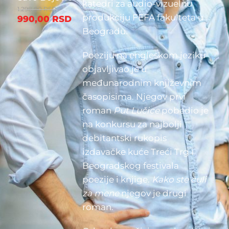
katedri za audio-vizuelnu
1.298,00
RSD
produkciju FEFA fakulteta u
990,00
RSD
Beogradu.
Poeziju na engleskom jeziku
objavljivao je u
međunarodnim književnim
časopisima. Njegov prvi
roman
Put Lučice
pobedio je
na konkursu za najbolji
debitantski rukopis
izdavačke kuće Treći Trg i
Beogradskog festivala
poezije i knjige.
Kako ste čuli
za mene
njegov je drugi
roman.