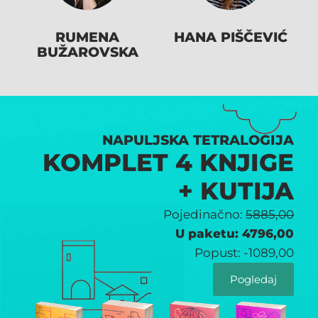
RUMENA
HANA PIŠČEVIĆ
BUŽAROVSKA
NAPULJSKA TETRALOGIJA
KOMPLET 4 KNJIGE
+ KUTIJA
Pojedinačno:
5885,00
U paketu: 4796,00
Popust:
-1089,00
Pogledaj