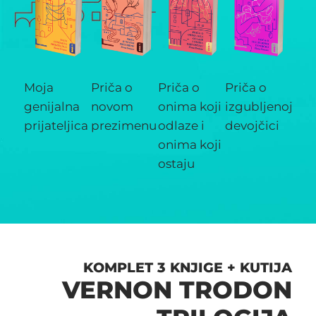
Moja
Priča o
Priča o
Priča o
genijalna
novom
onima koji
izgubljenoj
prijateljica
prezimenu
odlaze i
devojčici
onima koji
ostaju
KOMPLET 3 KNJIGE + KUTIJA
VERNON TRODON