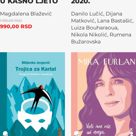
U KASNO LJETO
2020.
Magdalena Blažević
Danilo Lučić
,
Dijana
Matković
,
Lana Bastašić
,
1.199,00
RSD
990,00
RSD
Luiza Bouharaoua
,
Nikola Nikolić
,
Rumena
Bužarovska