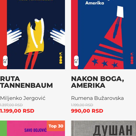
RUTA
NAKON BOGA,
TANNENBAUM
AMERIKA
Miljenko Jergović
Rumena Bužarovska
1.397,00
RSD
1.199,00
RSD
1.199,00
RSD
990,00
RSD
Top 30