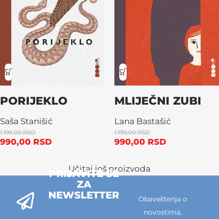
PORIJEKLO
MLIJEČNI ZUBI
Saša Stanišić
Lana Bastašić
1.199,00
RSD
1.199,00
RSD
990,00
RSD
990,00
RSD
Učitaj još proizvoda
PRIJAVITE SE
ZA
NEWSLETTER
Obaveštenja o
novostima,