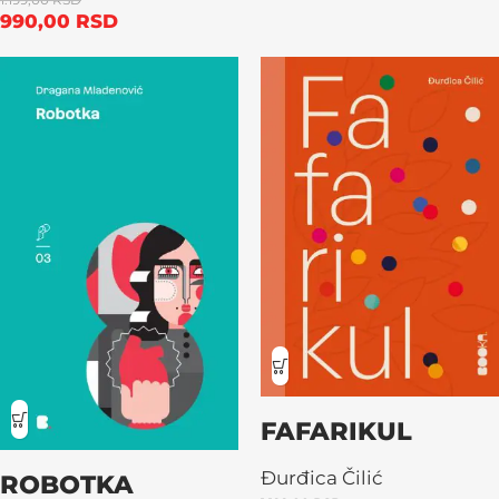
990,00
RSD
FAFARIKUL
Đurđica Čilić
ROBOTKA