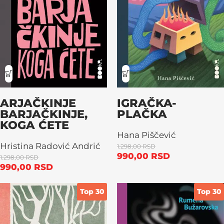
ARJAČKINJE
IGRAČKA-
BARJAČKINJE,
PLAČKA
KOGA ĆETE
Hana Piščević
Hristina Radović Andrić
1.298,00
RSD
990,00
RSD
1.298,00
RSD
990,00
RSD
Top 30
Top 30