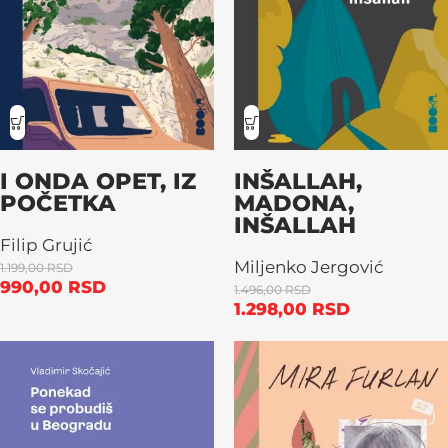
I ONDA OPET, IZ
INŠALLAH,
POČETKA
MADONA,
INŠALLAH
Filip Grujić
Miljenko Jergović
1.199,00
RSD
990,00
RSD
1.496,00
RSD
1.298,00
RSD