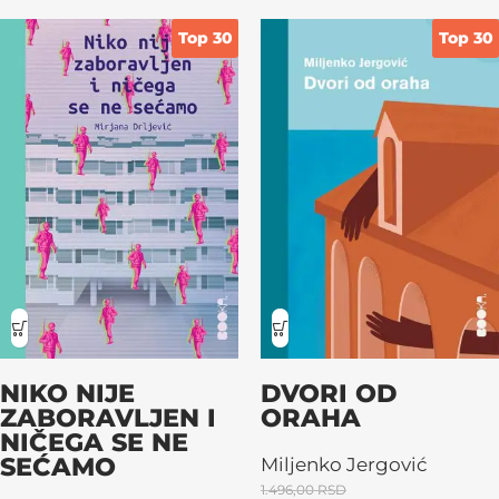
Top 30
Top 30
NIKO NIJE
DVORI OD
ZABORAVLJEN I
ORAHA
NIČEGA SE NE
SEĆAMO
Miljenko Jergović
1.496,00
RSD