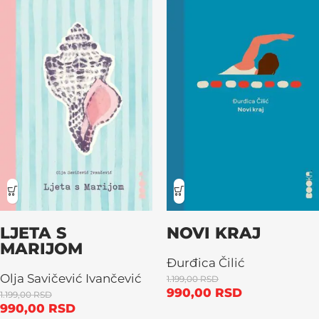
LJETA S
NOVI KRAJ
MARIJOM
Đurđica Čilić
Olja Savičević Ivančević
1.199,00
RSD
990,00
RSD
1.199,00
RSD
990,00
RSD