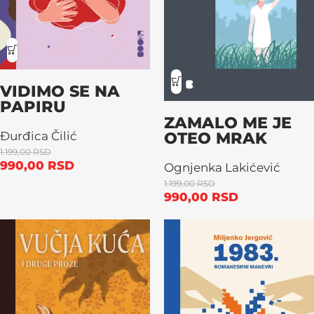
VIDIMO SE NA
PAPIRU
ZAMALO ME JE
OTEO MRAK
Đurđica Čilić
1.199,00
RSD
990,00
RSD
Ognjenka Lakićević
1.199,00
RSD
990,00
RSD