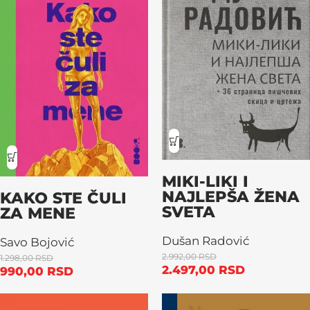
MIKI-LIKI I
NAJLEPŠA ŽENA
KAKO STE ČULI
SVETA
ZA MENE
Dušan Radović
Savo Bojović
2.992,00
RSD
1.298,00
RSD
2.497,00
RSD
990,00
RSD