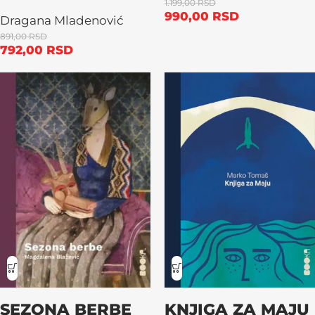
1.199,00
RSD
990,00
RSD
Dragana Mladenović
891,00
RSD
792,00
RSD
SEZONA BERBE
KNJIGA ZA MAJU