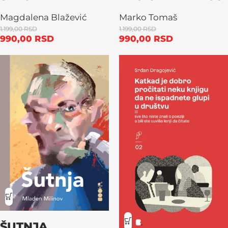
Magdalena Blažević
Marko Tomaš
1.199,00
RSD
1.199,00
RSD
990,00
RSD
990,00
RSD
ŠUTNJA