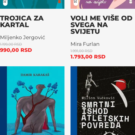
TROJICA ZA
VOLI ME VIŠE OD
KARTAL
SVEGA NA
SVIJETU
Miljenko Jergović
Mira Furlan
1.199,00
RSD
990,00
RSD
1.991,00
RSD
1.793,00
RSD