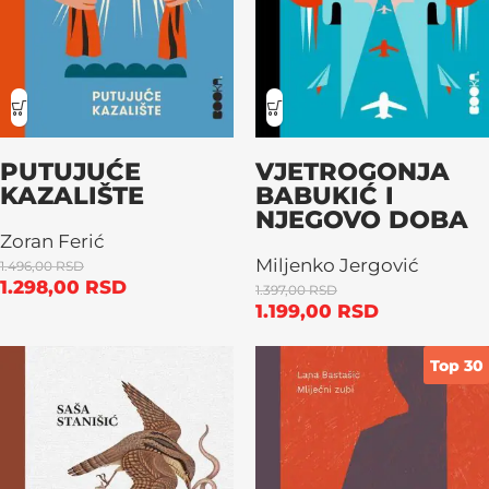
PUTUJUĆE
VJETROGONJA
KAZALIŠTE
BABUKIĆ I
NJEGOVO DOBA
Zoran Ferić
Miljenko Jergović
1.496,00
RSD
1.298,00
RSD
1.397,00
RSD
1.199,00
RSD
Top 30