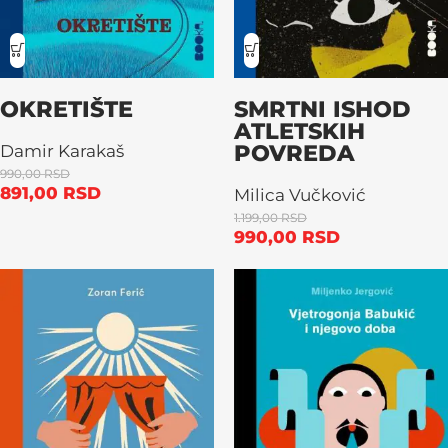
OKRETIŠTE
SMRTNI ISHOD
ATLETSKIH
POVREDA
Damir Karakaš
990,00
RSD
891,00
RSD
Milica Vučković
1.199,00
RSD
990,00
RSD