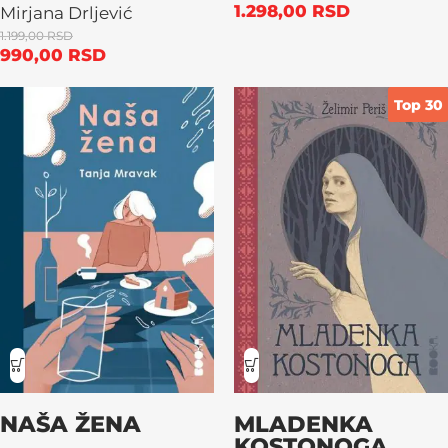
1.298,00
RSD
Mirjana Drljević
1.199,00
RSD
990,00
RSD
Top 30
NAŠA ŽENA
MLADENKA
KOSTONOGA