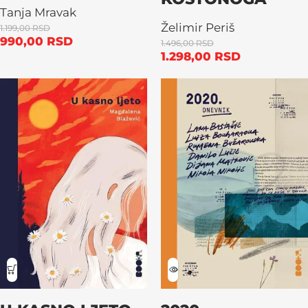
Tanja Mravak
Želimir Periš
1.199,00
RSD
990,00
RSD
1.496,00
RSD
1.298,00
RSD