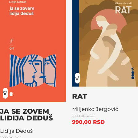
RAT
Miljenko Jergović
JA SE ZOVEM
LIDIJA DEDUŠ
1.199,00
RSD
990,00
RSD
Lidija Deduš
1.199,00
RSD