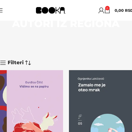
0
0,00
RS
AUTORI IZ REGIONA
Filteri