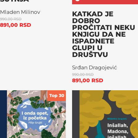
Mladen Milinov
KATKAD JE
DOBRO
990,00
RSD
891,00
RSD
PROČITATI NEKU
KNJIGU DA NE
ISPADNETE
GLUPI U
DRUŠTVU
Srđan Dragojević
990,00
RSD
891,00
RSD
Top 30