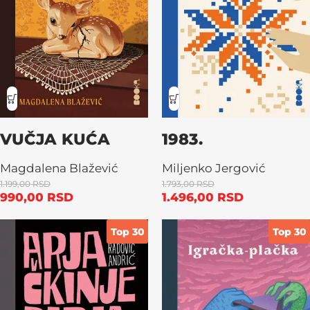
VUČJA KUĆA
1983.
Magdalena Blažević
Miljenko Jergović
1.199,00
RSD
1.793,00
RSD
990,00
RSD
1.496,00
RSD
Top 30
Top 30