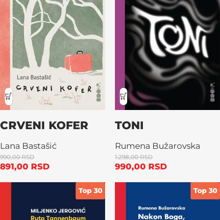
CRVENI KOFER
TONI
Lana Bastašić
Rumena Bužarovska
990,00
RSD
1.298,00
RSD
891,00
RSD
990,00
RSD
Top 30
Top 30