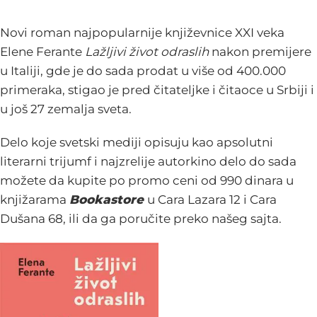
Novi roman najpopularnije književnice XXI veka
Elene Ferante
Lažljivi život odraslih
nakon premijere
u Italiji, gde je do sada prodat u više od 400.000
primeraka, stigao je pred čitateljke i čitaoce u Srbiji i
u još 27 zemalja sveta.
Delo koje svetski mediji opisuju kao apsolutni
literarni trijumf i najzrelije autorkino delo do sada
možete da kupite po promo ceni od 990 dinara u
knjižarama
Bookastore
u Cara Lazara 12 i Cara
Dušana 68, ili da ga poručite preko našeg sajta.