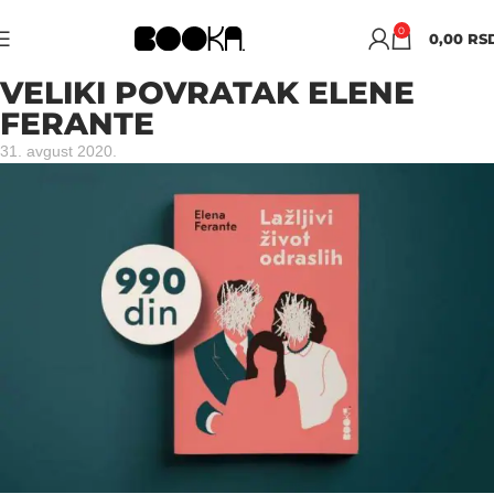
0
0,00
RS
VELIKI POVRATAK ELENE
FERANTE
31. avgust 2020.