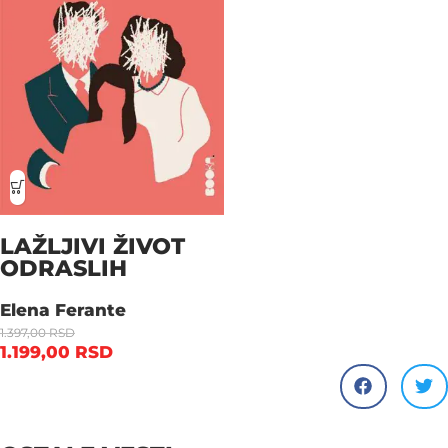
LAŽLJIVI ŽIVOT
ODRASLIH
Elena Ferante
1.397,00
RSD
1.199,00
RSD