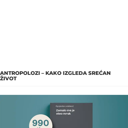
ANTROPOLOZI – KAKO IZGLEDA SREĆAN
ŽIVOT