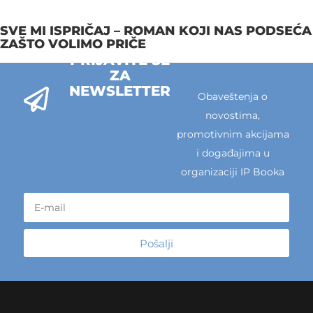
SVE MI ISPRIČAJ – ROMAN KOJI NAS PODSEĆA
ZAŠTO VOLIMO PRIČE
PRIJAVITE SE
ZA
NEWSLETTER
Obaveštenja o
novostima,
promotivnim akcijama
i događajima u
organizaciji IP Booka
Pošalji