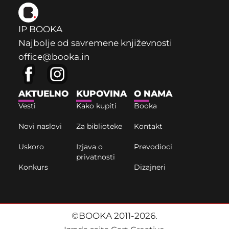
IP BOOKA
Najbolje od savremene književnosti
office@booka.in
AKTUELNO
KUPOVINA
O NAMA
Vesti
Kako kupiti
Booka
Novi naslovi
Za biblioteke
Kontakt
Uskoro
Izjava o
Prevodioci
privatnosti
Konkurs
Dizajneri
©BOOKA 2011-2026.