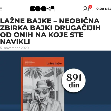
0
0,00
RS
LAŽNE BAJKE – NEOBIČNA
ZBIRKA BAJKI DRUGAČIJIH
OD ONIH NA KOJE STE
NAVIKLI
5. novembar 2020.