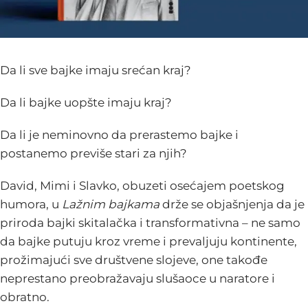
Da li sve bajke imaju srećan kraj?
Da li bajke uopšte imaju kraj?
Da li je neminovno da prerastemo bajke i
postanemo previše stari za njih?
David, Mimi i Slavko, obuzeti osećajem poetskog
humora,
u
Lažnim bajkama
drže se objašnjenja da je
priroda bajki skitalačka i transformativna – ne samo
da bajke putuju kroz vreme i prevaljuju kontinente,
prožimajući sve društvene slojeve, one takođe
neprestano preobražavaju slušaoce u naratore i
obratno.