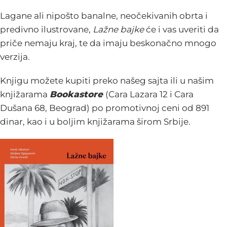
Lagane ali nipošto banalne, neočekivanih obrta i
predivno ilustrovane,
Lažne bajke
će i vas uveriti da
priče nemaju kraj, te da imaju beskonačno mnogo
verzija.
Knjigu možete kupiti preko našeg sajta ili u našim
knjižarama
Bookastore
(Cara Lazara 12 i Cara
Dušana 68, Beograd)
po promotivnoj ceni od 891
dinar,
kao i u boljim knjižarama širom Srbije.