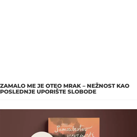
ZAMALO ME JE OTEO MRAK – NEŽNOST KAO
POSLEDNJE UPORIŠTE SLOBODE