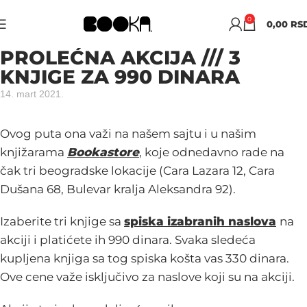
0
0,00
RS
PROLEĆNA AKCIJA /// 3
KNJIGE ZA 990 DINARA
14. mart 2021.
Ovog puta ona važi na našem sajtu i u našim
knjižarama
Bookastore
,
koje odnedavno rade na
čak tri beogradske lokacije (Cara Lazara 12, Cara
Dušana 68, Bulevar kralja Aleksandra 92).
Izaberite tri knjige sa
spiska izabranih naslova
na
akciji i platićete ih 990 dinara. Svaka sledeća
kupljena knjiga sa tog spiska košta vas 330 dinara.
Ove cene važe isključivo za naslove koji su na akciji.