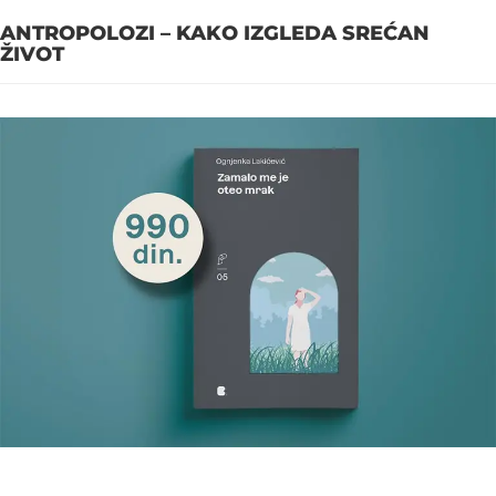
ANTROPOLOZI – KAKO IZGLEDA SREĆAN
ŽIVOT