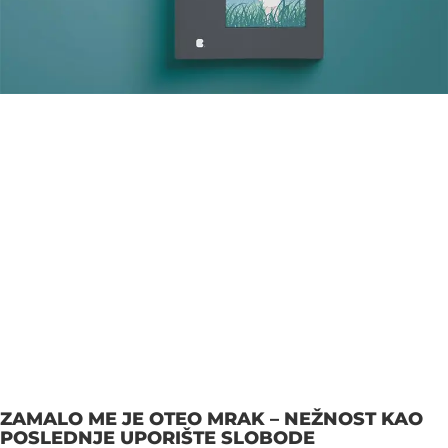
ZAMALO ME JE OTEO MRAK – NEŽNOST KAO
POSLEDNJE UPORIŠTE SLOBODE