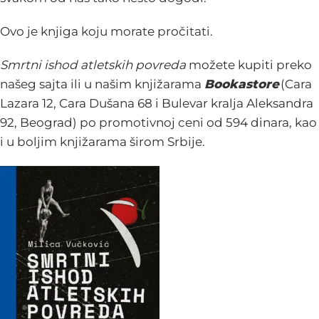
Ovo je knjiga koju morate pročitati.
Smrtni ishod atletskih povreda
možete kupiti preko
našeg sajta ili u našim k
njižarama
Bookastore
(Cara
Lazara 12, Cara Dušana 68 i Bulevar kralja Aleksandra
92, Beograd) po promotivnoj ceni od 594 dinara, kao
i u boljim knjižarama širom Srbije.