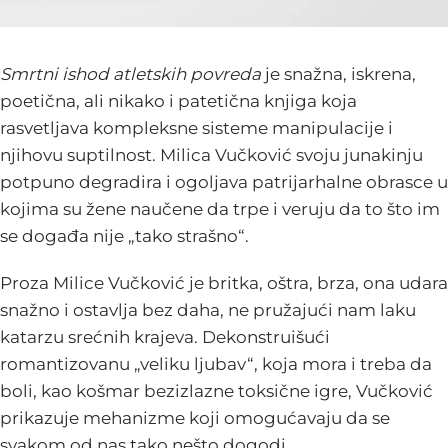
Smrtni ishod atletskih povreda
je snažna, iskrena,
poetična, ali nikako i patetična knjiga koja
rasvetljava kompleksne sisteme manipulacije i
njihovu suptilnost. Milica Vučković svoju junakinju
potpuno degradira i ogoljava patrijarhalne obrasce u
kojima su žene naučene da trpe i veruju da to što im
se događa nije „tako strašno“.
Proza Milice Vučković je britka, oštra, brza, ona udara
snažno i ostavlja bez daha, ne pružajući nam laku
katarzu srećnih krajeva. Dekonstruišući
romantizovanu „veliku ljubav“, koja mora i treba da
boli, kao košmar bezizlazne toksične igre, Vučković
prikazuje mehanizme koji omogućavaju da se
svakom od nas tako nešto dogodi.