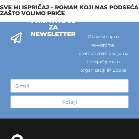
SVE MI ISPRIČAJ – ROMAN KOJI NAS PODSEĆA
ZAŠTO VOLIMO PRIČE
PRIJAVITE SE
ZA
NEWSLETTER
Obaveštenja o
novostima,
promotivnim akcijama
i događajima u
organizaciji IP Booka
Pošalji