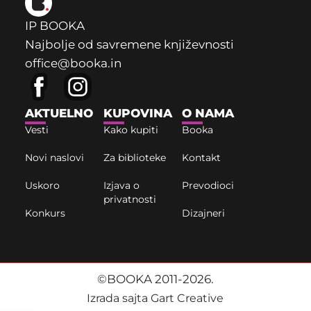
IP BOOKA
Najbolje od savremene književnosti
office@booka.in
AKTUELNO
KUPOVINA
O NAMA
Vesti
Kako kupiti
Booka
Novi naslovi
Za biblioteke
Kontakt
Uskoro
Izjava o
Prevodioci
privatnosti
Konkurs
Dizajneri
©BOOKA 2011-2026.
Izrada sajta Gart Creative