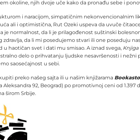
m okoline, njih dvoje uče kako da pronađu sebe i ponov
kturom i naracijom, simpatičnim nekonvencionalnim li
juća ali i optimistična, Rut Ozeki uspeva da uvuče čitaoc
ta je normalnost, da li je prilagođenost suštinski bolesn
 zdravlja, da li mi posedujemo stvari ili one poseduju nas
d u haotičan svet i dati mu smisao. A iznad svega,
Knjiga 
tralno delo o prihvatanju ljudske nesavršenosti i nežni
mo saosećajnost u sebi.
upiti preko našeg sajta ili u našim knjižarama
Bookasto
lja Aleksandra 92, Beograd) po promotivnoj ceni od 1.397 di
a širom Srbije.