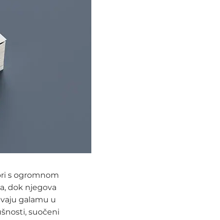
bori s ogromnom
a, dok njegova
avaju galamu u
ušnosti, suočeni