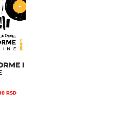
ORME I
E
,00
RSD