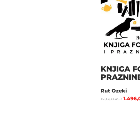
KNJIGA F
PRAZNIN
Rut Ozeki
1.496
1.793,00
RSD