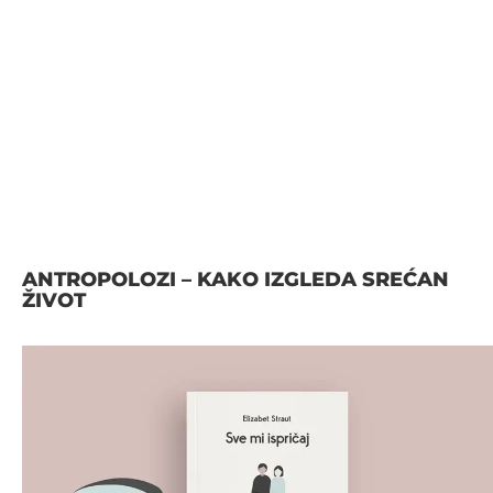
ANTROPOLOZI – KAKO IZGLEDA SREĆAN
ŽIVOT