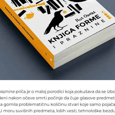
praznine
priča je o maloj porodici koja pokušava da se iz
eni nakon očeve smrti počinje da čuje glasove predmet
a gomila problematičnu količinu stvari koje samo pojač
. U moru suvišnih predmeta, loših vesti, tehnološke bezd