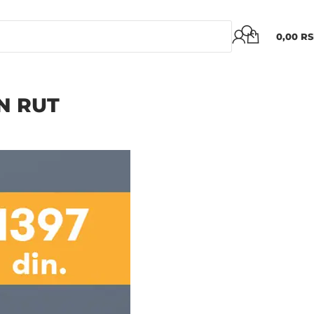
0,00
R
N RUT