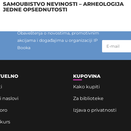
SAMOUBISTVO NEVINOSTI – ARHEOLOGIJA
JEDNE OPSEDNUTOSTI
Obaveštenja o novostima, promotivnim
akcijama i događajima u organizaciji IP
Booka
TUELNO
KUPOVINA
i
Kako kupiti
 naslovi
Za biblioteke
oro
Izjava o privatnosti
kurs