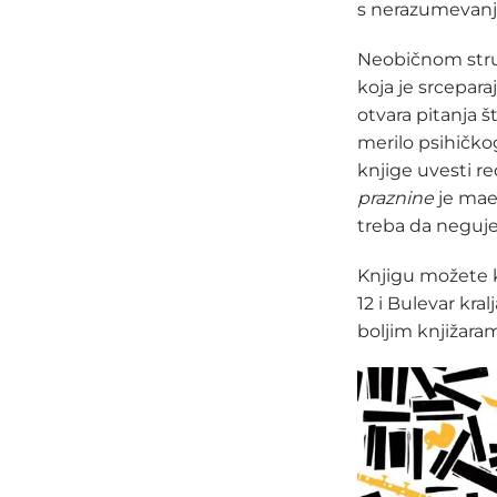
s nerazumevanje
Neobičnom stru
koja je srcepara
otvara pitanja š
merilo psihičkog
knjige uvesti re
praznine
je maes
treba da neguje
Knjigu možete k
12 i Bulevar kra
boljim knjižaram