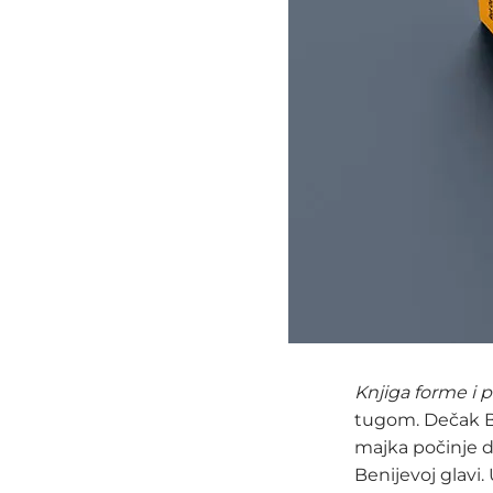
Knjiga forme i 
tugom. Dečak B
majka počinje d
Benijevoj glavi