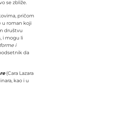
o se zbliže.
kovima, pričom
e u roman koji
om društvu
, i mogu li
forme i
 podsetnik da
re
(Cara Lazara
nara, kao i u