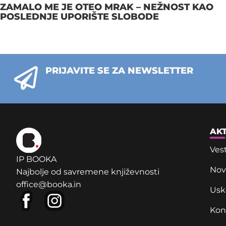
ZAMALO ME JE OTEO MRAK – NEŽNOST KAO
POSLEDNJE UPORIŠTE SLOBODE
PRIJAVITE SE ZA NEWSLETTER
AK
Vest
IP BOOKA
Novi
Najbolje od savremene književnosti
office@booka.in
Usk
Kon