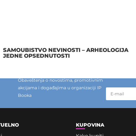
SAMOUBISTVO NEVINOSTI – ARHEOLOGIJA
JEDNE OPSEDNUTOSTI
Obaveštenja o novostima, promotivnim
akcijama i događajima u organizaciji IP
Booka
TUELNO
KUPOVINA
i
Kako kupiti