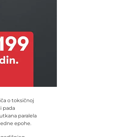
ča o toksičnoj
či pada
 utkana paralela
j jedne epohe.