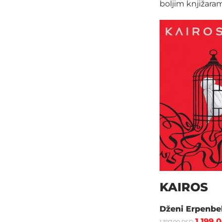
boljim knjižaram
KAIROS
Dženi Erpenbe
1.199,
1.397,00
RSD