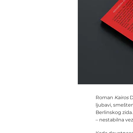
Roman
Kairos
D
ljubavi, smešte
Berlinskog zida.
– nestabilna vez