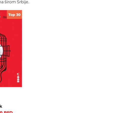
a širom Srbije.
Top 30
k
00
RSD