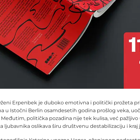
ženi Erpenbek je duboko emotivna i politički prožeta pri
na u Istočni Berlin osamdesetih godina prošlog veka, uo
 Međutim, politička pozadina nije tek kulisa, već pažljivo
a ljubavnika oslikava širu društvenu destabilizaciju i kra