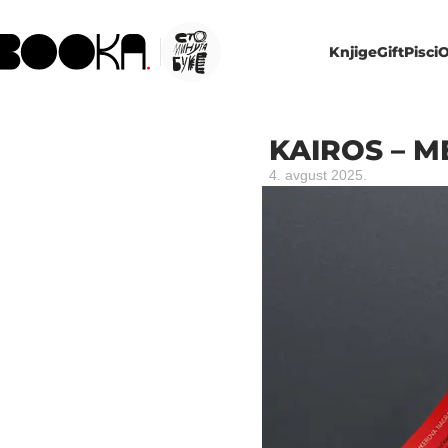
Knjige
Gift
Pisci
O
KAIROS – 
4. avgust 2025.