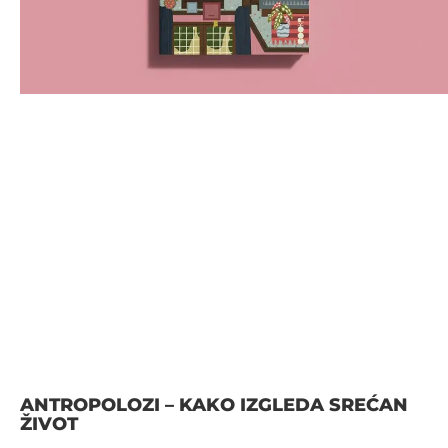
ANTROPOLOZI – KAKO IZGLEDA SREĆAN
ŽIVOT