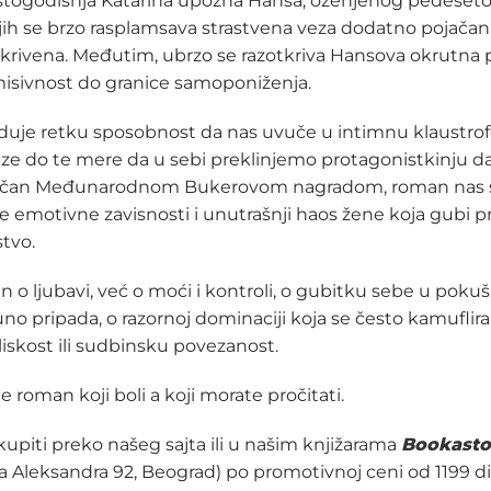
togodišnja Katarina upozna Hansa, oženjenog pedeset
njih se brzo rasplamsava strastvena veza dodatno pojač
 skrivena. Međutim, ubrzo se razotkriva Hansova okrutna 
isivnost do granice samoponiženja.
uje retku sposobnost da nas uvuče u intimnu klaustrof
ze do te mere da u sebi preklinjemo protagonistkinju 
nčan Međunarodnom Bukerovom nagradom, roman nas s
emotivne zavisnosti i unutrašnji haos žene koja gubi p
tvo.
n o ljubavi, već o moći i kontroli, o gubitku sebe u pokuš
 pripada, o razornoj dominaciji koja se često kamuflir
liskost ili sudbinsku povezanost.
je roman koji boli a koji morate pročitati.
upiti preko našeg sajta ili u našim knjižarama
Bookasto
lja Aleksandra 92, Beograd) po promotivnoj ceni od 1199 di