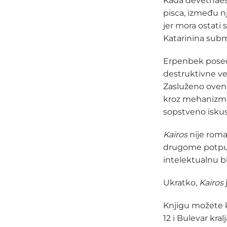
Kada devetnaes
pisca, između 
jer mora ostati
Katarinina subm
Erpenbek posed
destruktivne ve
Zasluženo ove
kroz mehanizme 
sopstveno iskus
Kairos
nije roma
drugome potpuno
intelektualnu b
Ukratko,
Kairos
Knjigu možete k
12 i Bulevar kra