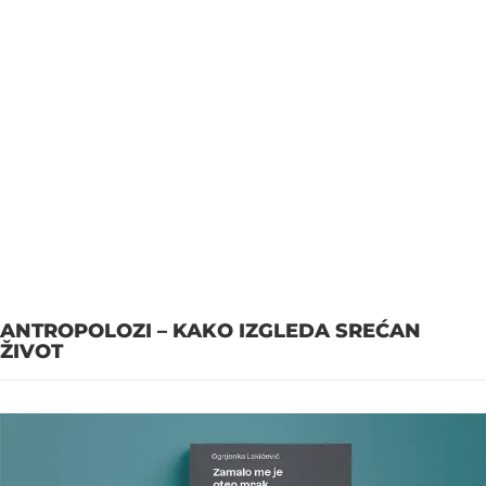
ANTROPOLOZI – KAKO IZGLEDA SREĆAN
ŽIVOT