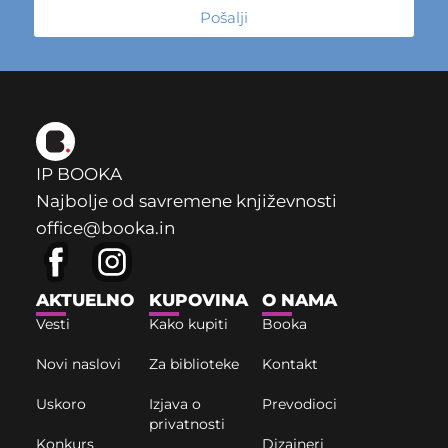
Pošalji
IP BOOKA
Najbolje od savremene književnosti
office@booka.in
AKTUELNO
KUPOVINA
O NAMA
Vesti
Kako kupiti
Booka
Novi naslovi
Za biblioteke
Kontakt
Uskoro
Izjava o
Prevodioci
privatnosti
Konkurs
Dizajneri