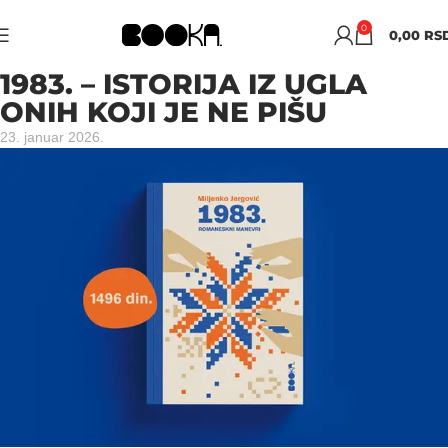
0
0,00
RS
1983. – ISTORIJA IZ UGLA
ONIH KOJI JE NE PIŠU
23. januar 2026.