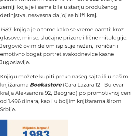
zemlji koja je i sama bila u stanju produženog
detinjstva, nesvesna da joj se bliži kraj.
1983.
knjiga je o tome kako se vreme pamti: kroz
glasove, mirise, slučajne prizore i lične mitologije.
Jergović ovim delom ispisuje nežan, ironičan i
emotivno bogat portret svakodnevice kasne
Jugoslavije.
Knjigu možete kupiti preko našeg sajta ili u našim
knjižarama
Bookastore
(Cara Lazara 12 i Bulevar
kralja Aleksandra 92, Beograd) po promotivnoj ceni
od 1.496 dinara, kao i u boljim knjižarama širom
Srbije.