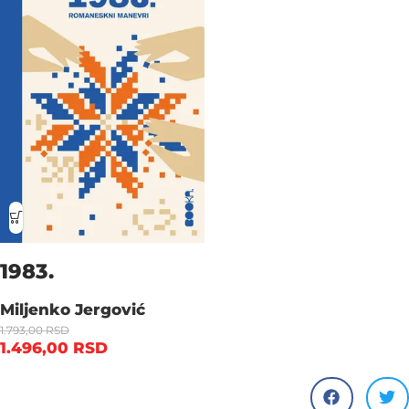
1983.
Miljenko Jergović
1.793,00
RSD
1.496,00
RSD