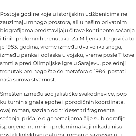
Postoje godine koje u istorijskim udžbenicima ne
zauzimaju mnogo prostora, ali u našim privatnim
biografijama predstavljaju čitave kontinente sećanja
i tihih prelomnih trenutaka. Za Miljenka Jergovića to
je 1983. godina, vreme između dva velika snega,
između panka i odlaska u vojsku, vreme posle Titove
smrti a pred Olimpijske igre u Sarajevu, poslednji
trenutak pre nego što će metafora o 1984. postati
naša surova stvarnost.
Smešten između socijalističke svakodnevice, pop
kulturnih signala epohe i porodičnih koordinata,
ovaj roman, sazdan od trideset tri fragmenta
sećanja, priča je o generacijama čije su biografije
ispunjene intimnim prelomima koji nikada nisu
postali kolektivni datumi, roman o sazrevanju u