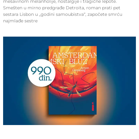
mešavinom melanholije, nostalgije i tragične lepote.
Smešten u mirno predgrađe Detroita, roman prati pet
sestara Lisbon u „godini samoubistva“, započete smrću
najmlađe sestre