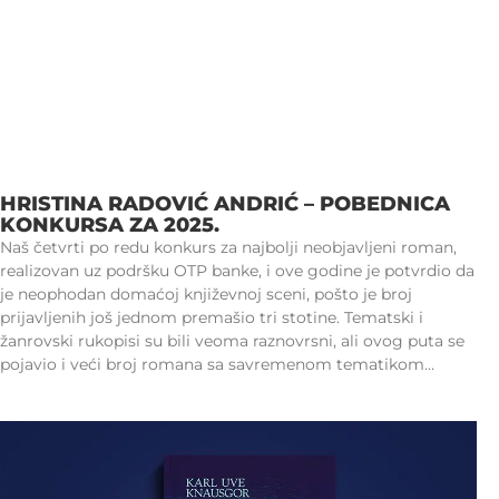
HRISTINA RADOVIĆ ANDRIĆ – POBEDNICA
KONKURSA ZA 2025.
Naš četvrti po redu konkurs za najbolji neobjavljeni roman,
realizovan uz podršku OTP banke, i ove godine je potvrdio da
je neophodan domaćoj književnoj sceni, pošto je broj
prijavljenih još jednom premašio tri stotine. Tematski i
žanrovski rukopisi su bili veoma raznovrsni, ali ovog puta se
pojavio i veći broj romana sa savremenom tematikom…