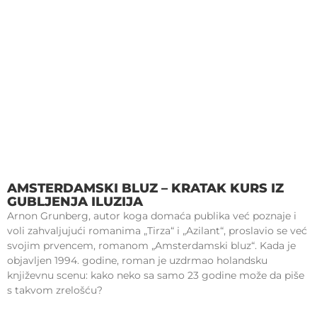
AMSTERDAMSKI BLUZ – KRATAK KURS IZ
GUBLJENJA ILUZIJA
Arnon Grunberg, autor koga domaća publika već poznaje i
voli zahvaljujući romanima „Tirza“ i „Azilant“, proslavio se već
svojim prvencem, romanom „Amsterdamski bluz“. Kada je
objavljen 1994. godine, roman je uzdrmao holandsku
književnu scenu: kako neko sa samo 23 godine može da piše
s takvom zrelošću?