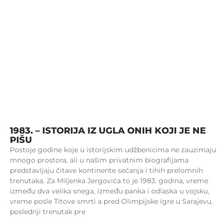
1983. – ISTORIJA IZ UGLA ONIH KOJI JE NE
PIŠU
Postoje godine koje u istorijskim udžbenicima ne zauzimaju
mnogo prostora, ali u našim privatnim biografijama
predstavljaju čitave kontinente sećanja i tihih prelomnih
trenutaka. Za Miljenka Jergovića to je 1983. godina, vreme
između dva velika snega, između panka i odlaska u vojsku,
vreme posle Titove smrti a pred Olimpijske igre u Sarajevu,
poslednji trenutak pre