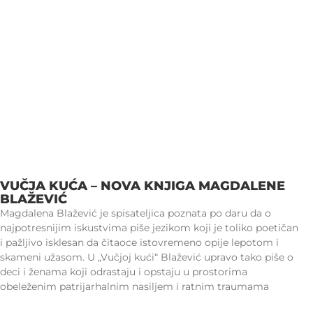
VUČJA KUĆA – NOVA KNJIGA MAGDALENE
BLAŽEVIĆ
Magdalena Blažević je spisateljica poznata po daru da o
najpotresnijim iskustvima piše jezikom koji je toliko poetičan
i pažljivo isklesan da čitaoce istovremeno opije lepotom i
skameni užasom. U „Vučjoj kući“ Blažević upravo tako piše o
deci i ženama koji odrastaju i opstaju u prostorima
obeleženim patrijarhalnim nasiljem i ratnim traumama