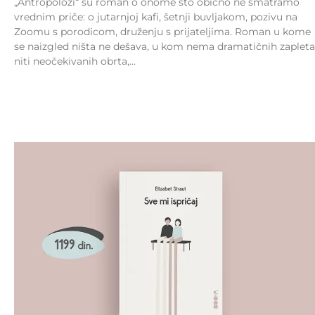
„Antropolozi“ su roman o onome što obično ne smatramo
vrednim priče: o jutarnjoj kafi, šetnji buvljakom, pozivu na
Zoomu s porodicom, druženju s prijateljima. Roman u kome
se naizgled ništa ne dešava, u kom nema dramatičnih zapleta
niti neočekivanih obrta,…