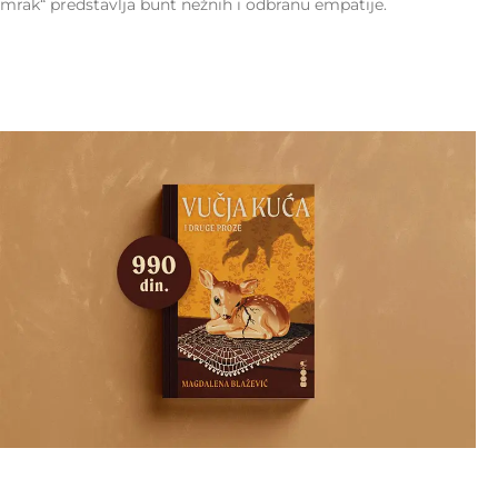
mrak“ predstavlja bunt nežnih i odbranu empatije.