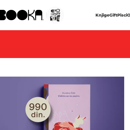
Knjige
Gift
Pisci
O