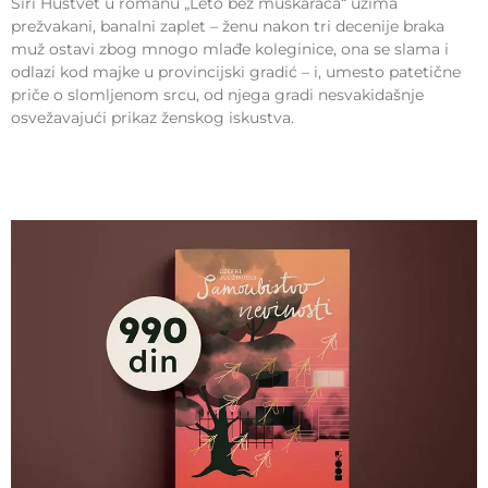
Siri Hustvet u romanu „Leto bez muškaraca“ uzima
prežvakani, banalni zaplet – ženu nakon tri decenije braka
muž ostavi zbog mnogo mlađe koleginice, ona se slama i
odlazi kod majke u provincijski gradić – i, umesto patetične
priče o slomljenom srcu, od njega gradi nesvakidašnje
osvežavajući prikaz ženskog iskustva.