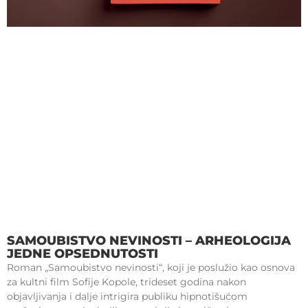
SAMOUBISTVO NEVINOSTI – ARHEOLOGIJA
JEDNE OPSEDNUTOSTI
Roman „Samoubistvo nevinosti“, koji je poslužio kao osnova
za kultni film Sofije Kopole, trideset godina nakon
objavljivanja i dalje intrigira publiku hipnotišućom