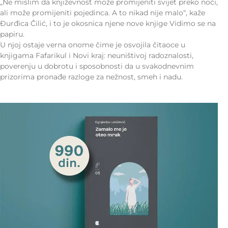
„Ne mislim da književnost može promijeniti svijet preko noći,
ali može promijeniti pojedinca. A to nikad nije malo“, kaže
Đurđica Čilić, i to je okosnica njene nove knjige Vidimo se na
papiru.
U njoj ostaje verna onome čime je osvojila čitaoce u
knjigama Fafarikul i Novi kraj: neuništivoj radoznalosti,
poverenju u dobrotu i sposobnosti da u svakodnevnim
prizorima pronađe razloge za nežnost, smeh i nadu.