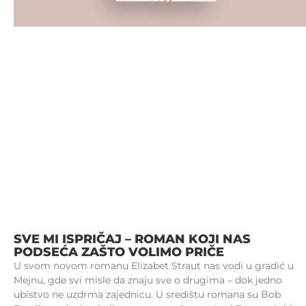
SVE MI ISPRIČAJ – ROMAN KOJI NAS
PODSEĆA ZAŠTO VOLIMO PRIČE
U svom novom romanu Elizabet Straut nas vodi u gradić u
Mejnu, gde svi misle da znaju sve o drugima – dok jedno
ubistvo ne uzdrma zajednicu. U središtu romana su Bob