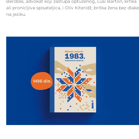
Berdžes, advokat koji zastupa optuženog, Lusi Barton, krhka
ali pronicljiva spisateljica, i Oliv Kiteridž, britka žena bez dlake
na jeziku.