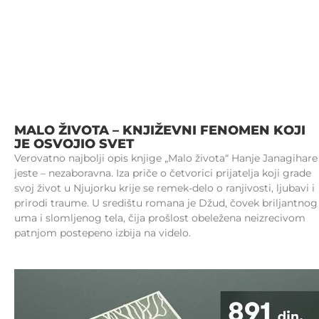
MALO ŽIVOTA – KNJIŽEVNI FENOMEN KOJI
JE OSVOJIO SVET
Verovatno najbolji opis knjige „Malo života“ Hanje Janagihare
jeste – nezaboravna. Iza priče o četvorici prijatelja koji grade
svoj život u Njujorku krije se remek-delo o ranjivosti, ljubavi i
prirodi traume. U središtu romana je Džud, čovek briljantnog
uma i slomljenog tela, čija prošlost obeležena neizrecivom
patnjom postepeno izbija na videlo.