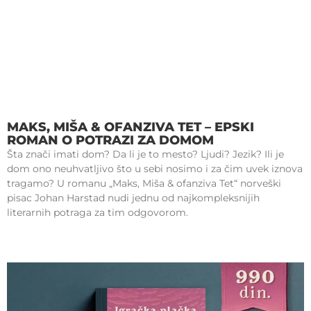
MAKS, MIŠA & OFANZIVA TET – EPSKI
ROMAN O POTRAZI ZA DOMOM
Šta znači imati dom? Da li je to mesto? Ljudi? Jezik? Ili je
dom ono neuhvatljivo što u sebi nosimo i za čim uvek iznova
tragamo? U romanu „Maks, Miša & ofanziva Tet“ norveški
pisac Johan Harstad nudi jednu od najkompleksnijih
literarnih potraga za tim odgovorom.