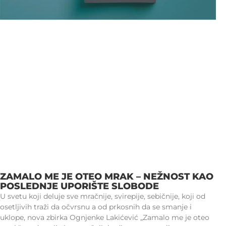
ZAMALO ME JE OTEO MRAK – NEŽNOST KAO
POSLEDNJE UPORIŠTE SLOBODE
U svetu koji deluje sve mračnije, svirepije, sebičnije, koji od
osetljivih traži da očvrsnu a od prkosnih da se smanje i
uklope, nova zbirka Ognjenke Lakićević „Zamalo me je oteo