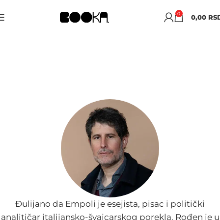
0
0,00
RS
ĐULIJANO DA
EMPOLI
Đulijano da Empoli je esejista, pisac i politički
analitičar italijansko-švajcarskog porekla. Rođen je u