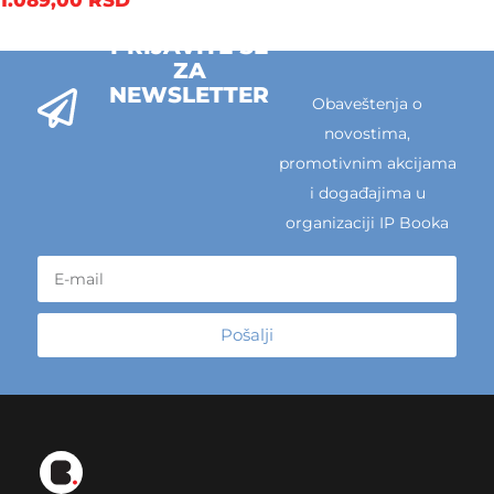
PRIJAVITE SE
ZA
NEWSLETTER
Obaveštenja o
novostima,
promotivnim akcijama
i događajima u
organizaciji IP Booka
Pošalji