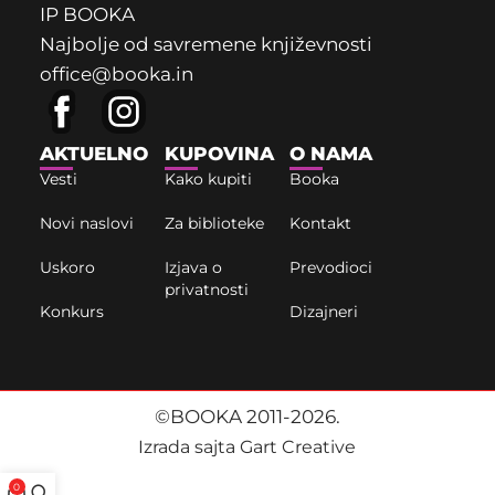
IP BOOKA
Najbolje od savremene književnosti
office@booka.in
AKTUELNO
KUPOVINA
O NAMA
Vesti
Kako kupiti
Booka
Novi naslovi
Za biblioteke
Kontakt
Uskoro
Izjava o
Prevodioci
privatnosti
Konkurs
Dizajneri
©BOOKA 2011-2026.
Izrada sajta Gart Creative
0