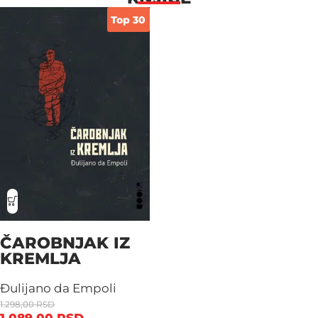
Top 30
ČAROBNJAK IZ
KREMLJA
Đulijano da Empoli
1.298,00
RSD
1.089,00
RSD