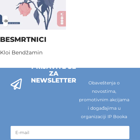
BESMRTNICI
Kloi Bendžamin
PRIJAVITE SE
ZA
NEWSLETTER
Obaveštenja o
novostima,
promotivnim akcijama
i događajima u
organizaciji IP Booka