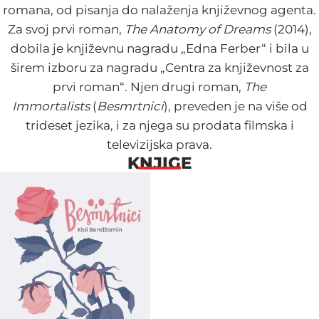
romana, od pisanja do nalaženja književnog agenta.
Za svoj prvi roman,
The Anatomy of Dreams
(2014),
dobila je književnu nagradu „Edna Ferber“ i bila u
širem izboru za nagradu „Centra za književnost za
prvi roman“. Njen drugi roman,
The
Immortalists
(
Besmrtnici
), preveden je na više od
trideset jezika, i za njega su prodata filmska i
televizijska prava.
KNJIGE