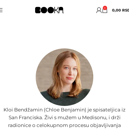
0
0,00
RS
KLOI BENDŽAMIN
Kloi Bendžamin (Chloe Benjamin) je spisateljica iz
San Franciska. Živi s mužem u Medisonu, i drži
radionice o celokupnom procesu objavljivanja