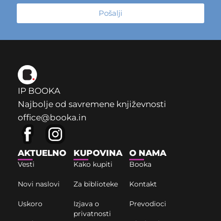
Pošalji
IP BOOKA
Najbolje od savremene književnosti
office@booka.in
AKTUELNO
KUPOVINA
O NAMA
Vesti
Kako kupiti
Booka
Novi naslovi
Za biblioteke
Kontakt
Uskoro
Izjava o
Prevodioci
privatnosti