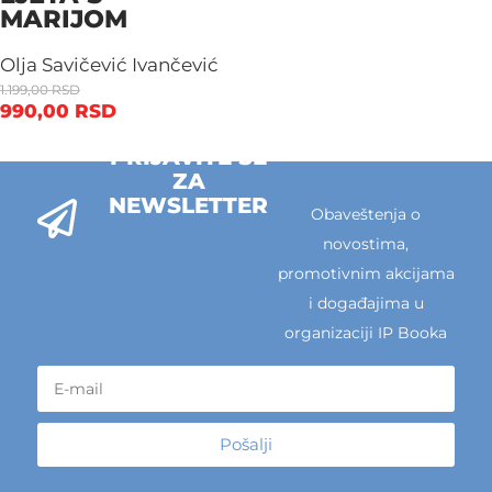
MARIJOM
Olja Savičević Ivančević
1.199,00
RSD
990,00
RSD
PRIJAVITE SE
ZA
NEWSLETTER
Obaveštenja o
novostima,
promotivnim akcijama
i događajima u
organizaciji IP Booka
Pošalji