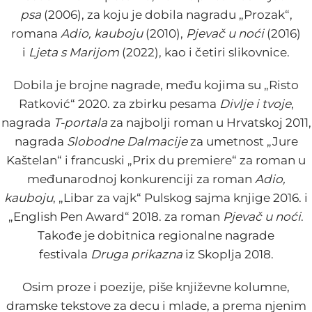
psa
(2006), za koju je dobila nagradu „Prozak“,
romana
Adio, kauboju
(2010),
Pjevač u noći
(2016)
i
Ljeta s Marijom
(2022), kao i četiri slikovnice.
Dobila je brojne nagrade, među kojima su „Risto
Ratković“ 2020. za zbirku pesama
Divlje i tvoje
,
nagrada
T-portala
za najbolji roman u Hrvatskoj 2011,
nagrada
Slobodne Dalmacije
za umetnost „Jure
Kaštelan“ i francuski „Prix du premiere“ za roman u
međunarodnoj konkurenciji za roman
Adio,
kauboju
, „Libar za vajk“ Pulskog sajma knjige 2016. i
„English Pen Award“ 2018. za roman
Pjevač u noći
.
Takođe je dobitnica regionalne nagrade
festivala
Druga prikazna
iz Skoplja 2018.
Osim proze i poezije, piše književne kolumne,
dramske tekstove za decu i mlade, a prema njenim