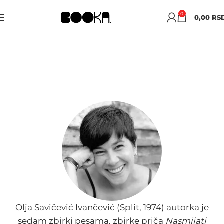
0
0,00
RS
OLJA SAVIČEVIĆ
IVANČEVIĆ
Olja Savičević Ivančević (Split, 1974) autorka je
sedam zbirki pesama, zbirke priča
Nasmijati