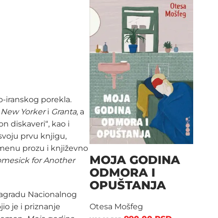
o-iranskog porekla.
 New Yorker
i
Granta
, a
on diskaveri“, kao i
voju prvu knjigu,
emenu prozu i književno
MOJA GODINA
mesick for Another
ODMORA I
OPUŠTANJA
a nagradu Nacionalnog
io je i priznanje
Otesa Mošfeg