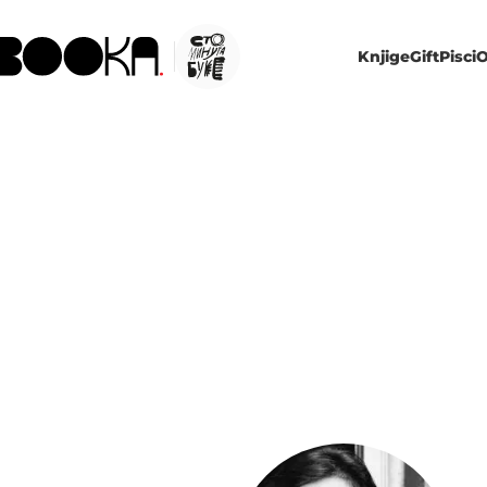
Knjige
Gift
Pisci
O