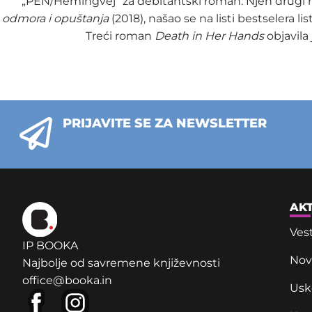
„PEN/Hemingvej“ za debitantski roman. Njen drugi
odmora i opuštanja
(2018), našao se na listi bestselera li
Treći roman
Death in Her Hands
objavila 
PRIJAVITE SE ZA NEWSLETTER
AK
Vest
IP BOOKA
Novi
Najbolje od savremene književnosti
office@booka.in
Usk