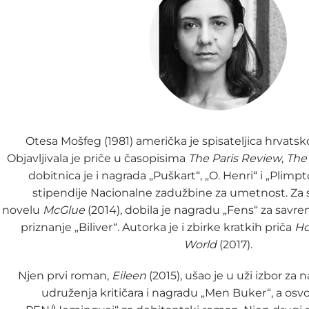
Otesa Mošfeg (1981) američka je spisateljica hrvatsk
Objavljivala je priče u časopisima
The Paris Review
,
The
dobitnica je i nagrada „Puškart“, „O. Henri“ i „Plimpt
stipendije Nacionalne zadužbine za umetnost. Za s
novelu
McGlue
(2014), dobila je nagradu „Fens“ za savr
priznanje „Biliver“. Autorka je i zbirke kratkih priča
Ho
World
(2017).
Njen prvi roman,
Eileen
(2015), ušao je u uži izbor z
udruženja kritičara i nagradu „Men Buker“, a osvoj