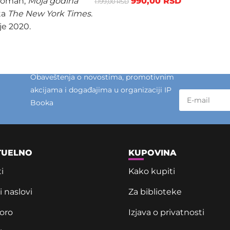
 roman,
Moja godina
990,00
RSD
1.199,00
RSD
sta
The New York Times
.
je 2020.
Obaveštenja o novostima, promotivnim
akcijama i događajima u organizaciji IP
Booka
TUELNO
KUPOVINA
i
Kako kupiti
 naslovi
Za biblioteke
oro
Izjava o privatnosti