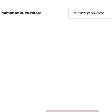
 nama
Konkurs
Uskoro
OTESA MOŠFE