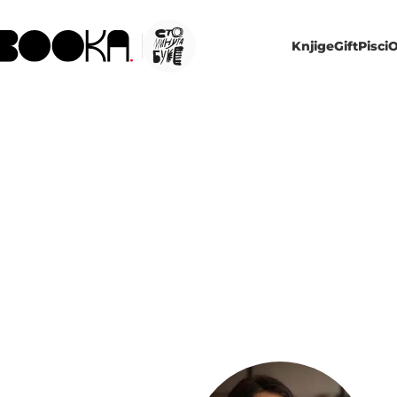
Knjige
Gift
Pisci
O
SLAĐA