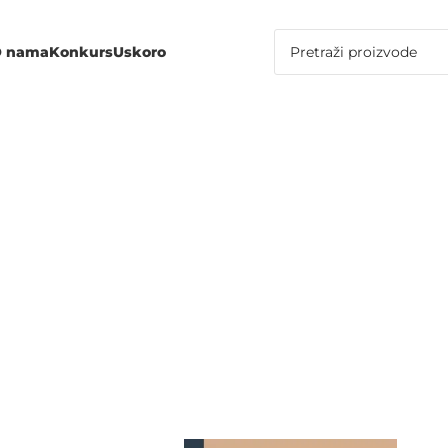
 nama
Konkurs
Uskoro
NA NINA PE