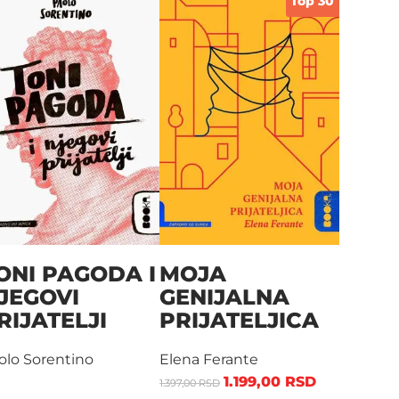
Top 30
ONI PAGODA I
MOJA
JEGOVI
GENIJALNA
RIJATELJI
PRIJATELJICA
olo Sorentino
Elena Ferante
1.199,00
RSD
1.397,00
RSD