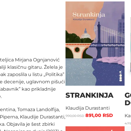
teljica Mirjana Ognjanović
ji klasičnu gitaru. Želela je
 zaposlila u listu „Politika”
dve decenije, uglavnom pišući
Zabavnik” kao prikladnije
STRANKINJA
G
.
D
Klaudija Durastanti
rentina, Tomaza Landolfija,
891,00
RSD
Ka
990,00
RSD
Piperna, Klaudije Durastanti,
4.7
a. Objavila je šest zbirki