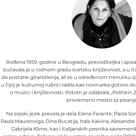
Rođena 1959. godine u Beogradu, prevoditeljka i spisa
izučavala je u rodnom gradu svetsku književnost, a u Itali
da postane gitaristkinja, ali se u određenom trenutku ipak
u čijoj je kulturnoj rubrici radila kao novinarka gotovo 
o muzici i književnosti. Potom je odabrala „Politikin 
privremeno mesto za pisanje
Na srpski jezik prevela je dela Elene Ferante, Paola So
Paola Maurensiga, Dina Bucatija, Itala Kalvina, Alesandra 
Gabrijela Klime, kao i italijanskih pesnika savremenik