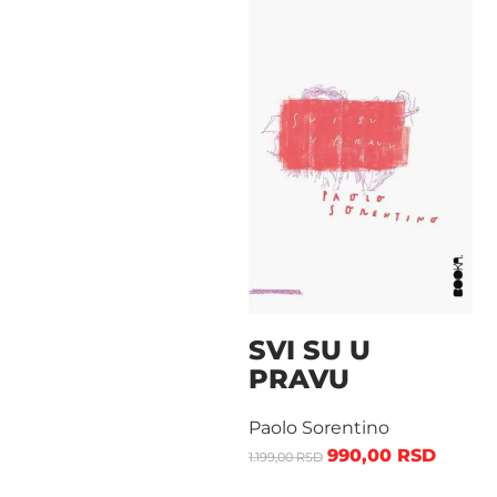
SVI SU U
PRAVU
Paolo Sorentino
990,00
RSD
1.199,00
RSD