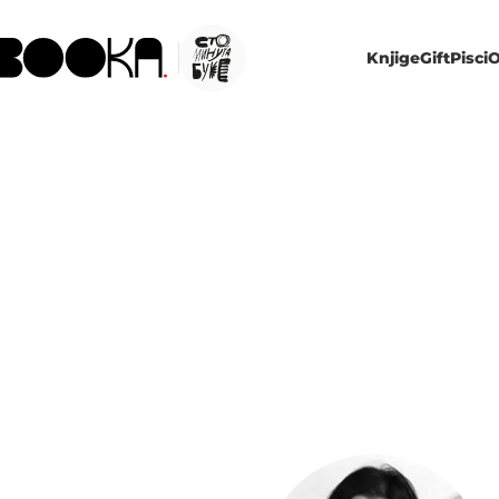
Knjige
Gift
Pisci
O
MIR