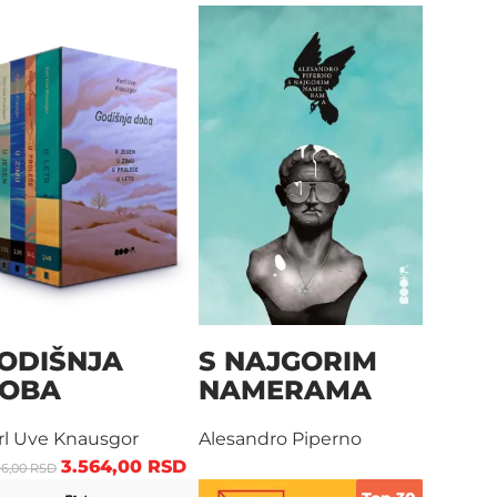
ODIŠNJA
S NAJGORIM
OBA
NAMERAMA
rl Uve Knausgor
Alesandro Piperno
3.564,00
RSD
96,00
RSD