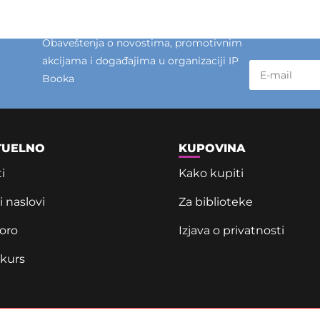
Obaveštenja o novostima, promotivnim
akcijama i događajima u organizaciji IP
Booka
TUELNO
KUPOVINA
i
Kako kupiti
 naslovi
Za biblioteke
oro
Izjava o privatnosti
kurs