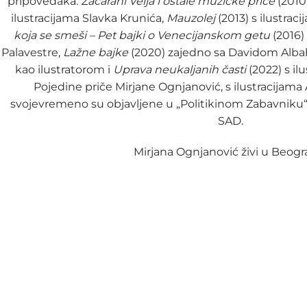
pripoveda­ka:
Začarani Velja i ostale muzičke priče
(2010
ilustracijama Slavka Krunića,
Mauzolej
(2013) s ilustrac
koja se smeši – Pet bajki o Veneci­janskom getu
(2016)
Palavestre,
Lažne bajke
(2020) zajedno sa Davidom Alba
kao ilustratorom i
Uprava neukaljanih časti
(2022) s il
Pojedine priče Mirjane Ognjanović, s ilustracijama
svojevremeno su objavljene u „Politikinom Zabavniku“ 
SAD.
Mirjana Ognjanović živi u Beogr