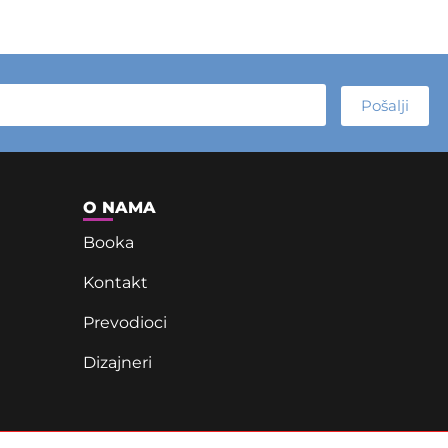
Pošalji
O NAMA
Booka
Kontakt
Prevodioci
Dizajneri