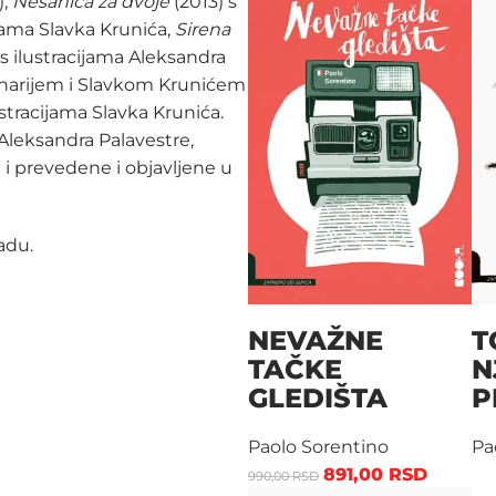
),
Nesanica za dvoje
(2013) s
i­jama Slavka Krunića,
Sirena
 s ilustracijama Aleksandra
harijem i Slavkom Krunićem
ustracijama Slavka Krunića.
 Aleksandra Palavestre,
i prevedene i objavljene u
adu.
NEVAŽNE
T
TAČKE
N
GLEDIŠTA
P
Paolo Sorentino
Pa
891,00
RSD
990,00
RSD