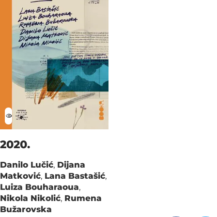
2020.
Danilo Lučić
,
Dijana
Matković
,
Lana Bastašić
,
Luiza Bouharaoua
,
Nikola Nikolić
,
Rumena
Bužarovska