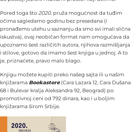
Pored toga što
2020.
pruža mogućnost da tuđim
očima sagledamo godinu bez presedana (i
pronađemo utehu u saznanju da smo svi imali slična
iskustva), ovaj neobičan format nam omogućava da
upoznamo šest različitih autora, njihova razmišljanja
i stilove, gotovo da imamo šest knjiga u jednoj. A to
je, priznaćete, pravo malo blago.
Knjigu možete kupiti preko našeg sajta ili u našim
knjižarama
Bookastore
(Cara Lazara 12, Cara Dušana
68 i Bulevar kralja Aleksandra 92, Beograd) po
promotivnoj ceni od 792 dinara, kao i u boljim
knjižarama širom Srbije.