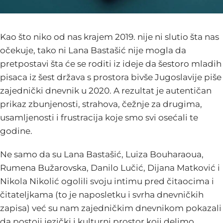
Kao što niko od nas krajem 2019. nije ni slutio šta nas
očekuje, tako ni Lana Bastašić nije mogla da
pretpostavi šta će se roditi iz ideje da šestoro mladih
pisaca iz šest država s prostora bivše Jugoslavije piše
zajednički dnevnik u 2020. A rezultat je autentičan
prikaz zbunjenosti, strahova, čežnje za drugima,
usamljenosti i frustracija koje smo svi osećali te
godine.
Ne samo da su Lana Bastašić, Luiza Bouharaoua,
Rumena Bužarovska, Danilo Lučić, Dijana Matković i
Nikola Nikolić ogolili svoju intimu pred čitaocima i
čitateljkama (to je naposletku i svrha dnevničkih
zapisa) već su nam zajedničkim dnevnikom pokazali
da postoji jezički i kulturni prostor koji delimo.