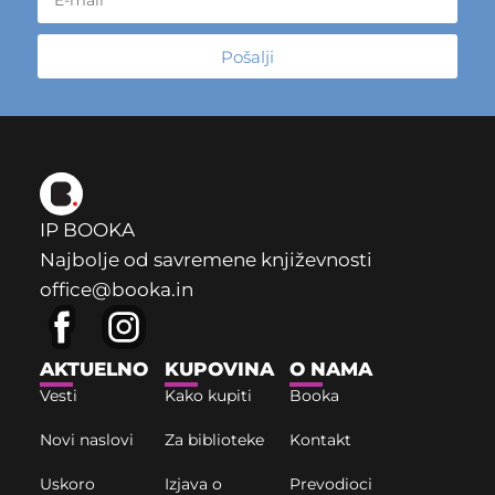
Pošalji
IP BOOKA
Najbolje od savremene književnosti
office@booka.in
AKTUELNO
KUPOVINA
O NAMA
Vesti
Kako kupiti
Booka
Novi naslovi
Za biblioteke
Kontakt
Uskoro
Izjava o
Prevodioci