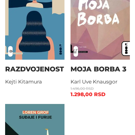
RAZDVOJENOST
MOJA BORBA 3
Kejti Kitamura
Karl Uve Knausgor
1.496,00
RSD
1.298,00
RSD