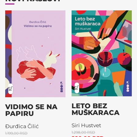
LETO BEZ
VIDIMO SE NA
MUŠKARACA
PAPIRU
Siri Hustvet
Đurđica Čilić
1.298,00
RSD
1.199,00
RSD