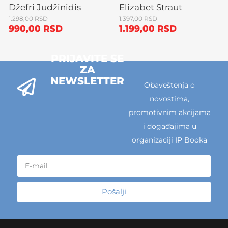
Džefri Judžinidis
Elizabet Straut
1.298,00
RSD
1.397,00
RSD
990,00
RSD
1.199,00
RSD
PRIJAVITE SE
ZA
NEWSLETTER
Obaveštenja o
novostima,
promotivnim akcijama
i događajima u
organizaciji IP Booka
Pošalji