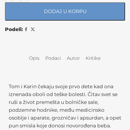
DODAJ U KORPU
Podeli:
Opis
Podaci
Autor
Kritike
Tom i Karin čekaju svoje prvo dete kad ona
iznenada oboli od teške bolesti. Čitav svet se
ruši a život premešta u bolničke sale,
podzemne hodnike, među medicinsko
osoblje i aparate, grozničav i apsurdan, a opet
pun smisla koje donosi novorođena beba.