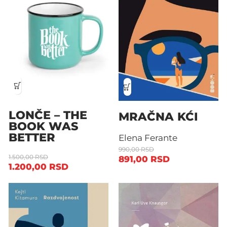
LONČE – THE
MRAČNA KĆI
BOOK WAS
BETTER
Elena Ferante
990,00
RSD
1.500,00
RSD
891,00
RSD
1.200,00
RSD