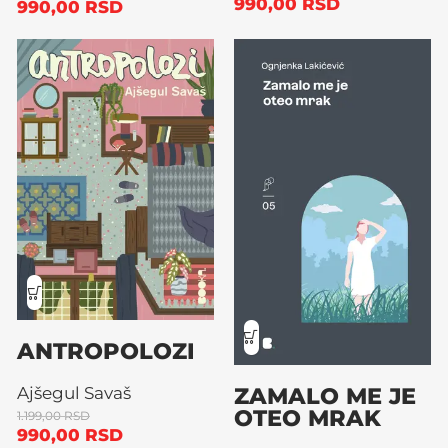
990,00
RSD
990,00
RSD
ANTROPOLOZI
ZAMALO ME JE
Ajšegul Savaš
OTEO MRAK
1.199,00
RSD
990,00
RSD