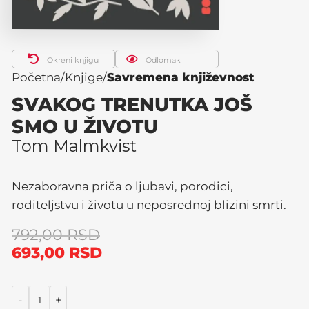
Okreni knjigu
Odlomak
Početna
Knjige
Savremena književnost
SVAKOG TRENUTKA JOŠ
SMO U ŽIVOTU
Tom Malmkvist
Nezaboravna priča o ljubavi, porodici,
roditeljstvu i životu u neposrednoj blizini smrti.
792,00
RSD
693,00
RSD