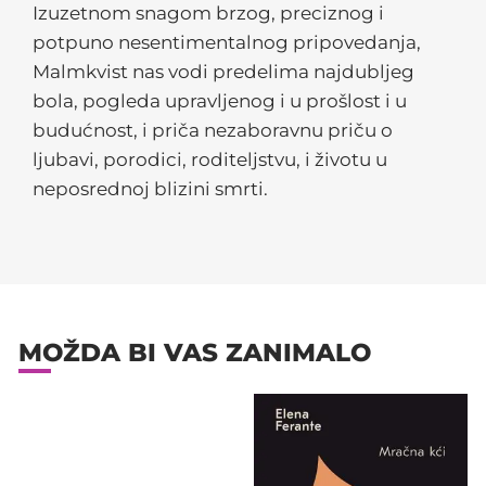
Izuzetnom snagom brzog, preciznog i
potpuno nesentimentalnog pripovedanja,
Malmkvist nas vodi predelima najdubljeg
bola, pogleda upravljenog i u prošlost i u
budućnost, i priča nezaboravnu priču o
ljubavi, porodici, roditeljstvu, i životu u
neposrednoj blizini smrti.
MOŽDA BI VAS ZANIMALO