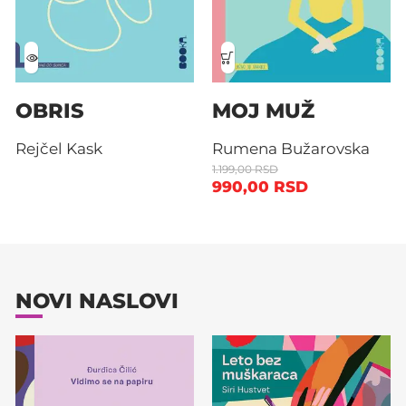
OBRIS
MOJ MUŽ
Rejčel Kask
Rumena Bužarovska
1.199,00
RSD
990,00
RSD
NOVI NASLOVI