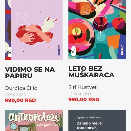
LETO BEZ
VIDIMO SE NA
MUŠKARACA
PAPIRU
Siri Hustvet
Đurđica Čilić
1.298,00
RSD
1.199,00
RSD
990,00
RSD
990,00
RSD