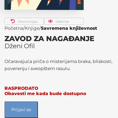
Okreni knjigu
Odlomak
Početna
Knjige
Savremena književnost
ZAVOD ZA NAGAĐANJE
Dženi Ofil
Očaravajuća priča o misterijama braka, bliskosti,
poverenju i sveopštem rasulu.
RASPRODATO
Obavesti me kada bude dostupno