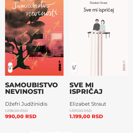
SAMOUBISTVO
SVE MI
NEVINOSTI
ISPRIČAJ
Džefri Judžinidis
Elizabet Straut
1.298,00
RSD
1.397,00
RSD
990,00
RSD
1.199,00
RSD