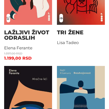
LAŽLJIVI ŽIVOT
TRI ŽENE
ODRASLIH
Lisa Tadeo
Elena Ferante
1.397,00
RSD
1.199,00
RSD