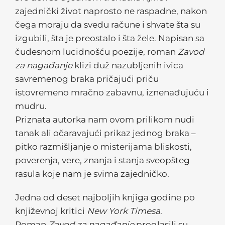
zajednički život naprosto ne raspadne, nakon
čega moraju da svedu račune i shvate šta su
izgubili, šta je preostalo i šta žele. Napisan sa
čudesnom lucidnošću poezije, roman
Zavod
za nagađanje
klizi duž nazubljenih ivica
savremenog braka pričajući priču
istovremeno mračno zabavnu, iznenađujuću i
mudru.
Priznata autorka nam ovom prilikom nudi
tanak ali očaravajući prikaz jednog braka –
pitko razmišljanje o misterijama bliskosti,
poverenja, vere, znanja i stanja sveopšteg
rasula koje nam je svima zajedničko.
Jedna od deset najboljih knjiga godine po
književnoj kritici
New York Timesa
.
Roman
Zavod za nagađanje
proglasili su