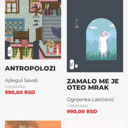
ANTROPOLOZI
ZAMALO ME JE
Ajšegul Savaš
OTEO MRAK
1.199,00
RSD
990,00
RSD
Ognjenka Lakićević
1.199,00
RSD
990,00
RSD