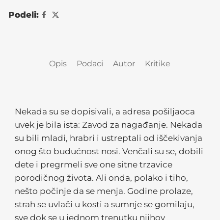
Podeli:
Opis
Podaci
Autor
Kritike
Nekada su se dopisivali, a adresa pošiljaoca
uvek je bila ista: Zavod za nagađanje. Nekada
su bili mladi, hrabri i ustreptali od iščekivanja
onog što budućnost nosi. Venčali su se, dobili
dete i pregrmeli sve one sitne trzavice
porodičnog života. Ali onda, polako i tiho,
nešto počinje da se menja. Godine prolaze,
strah se uvlači u kosti a sumnje se gomilaju,
sve dok se u jednom trenutku njihov