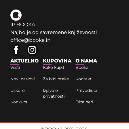
IP BOOKA
Najbolje od savremene književnosti
office@booka.in
AKTUELNO
KUPOVINA
O NAMA
Vesti
Kako kupiti
Booka
Novi naslovi
Za biblioteke
Kontakt
Uskoro
Izjava o
Prevodioci
privatnosti
Konkurs
Dizajneri