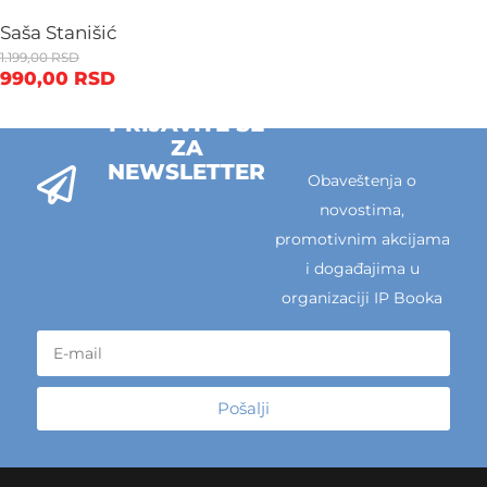
Saša Stanišić
1.199,00
RSD
990,00
RSD
PRIJAVITE SE
ZA
NEWSLETTER
Obaveštenja o
novostima,
promotivnim akcijama
i događajima u
organizaciji IP Booka
Pošalji