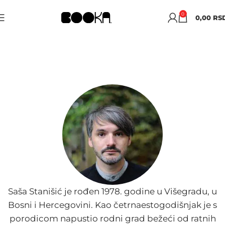
0
0,00
RS
SAŠA STANIŠIĆ
Saša Stanišić je rođen 1978. godine u Višegradu, u
Bosni i Hercegovini. Kao četrnaestogodišnjak je s
porodicom napustio rodni grad bežeći od ratnih