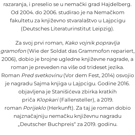
razaranja, i preselio se u nemački grad Hajdelberg.
Od 2004. do 2006. studirao je na Nemačkom
fakultetu za književno stvaralaštvo u Lajpcigu
(Deutsches Literaturinstitut Leipzig).
Za svoj prvi roman,
Kako vojnik popravlja
gramofon
(Wie der Soldat das Grammofon repariert,
2006), dobio je brojne ugledne književne nagrade, a
roman je preveden na više od trideset jezika.
Roman
Pred svetkovinu
(Vor dem Fest, 2014) osvojio
je nagradu Sajma knjiga u Lajpcigu. Godine 2016.
objavljena je Stanišićeva zbirka kratkih
priča
Klopkari
(Fallensteller), a 2019.
roman
Porijeklo
(Herkunft). Za taj je roman dobio
najznačajniju nemačku književnu nagradu
„Deutscher Buchpreis“ za 2019. godinu.