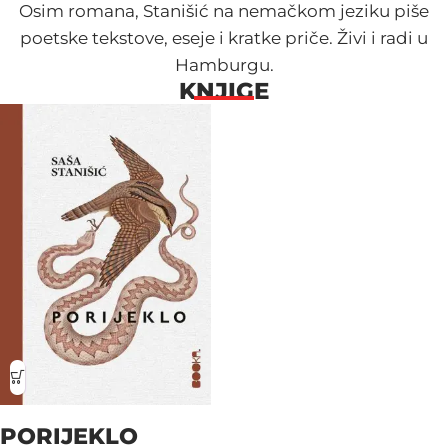
Osim romana, Stanišić na nemačkom jeziku piše
poetske tekstove, eseje i kratke priče. Živi i radi u
Hamburgu.
KNJIGE
PORIJEKLO