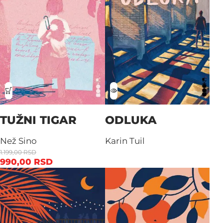
TUŽNI TIGAR
ODLUKA
Než Sino
Karin Tuil
1.199,00
RSD
990,00
RSD