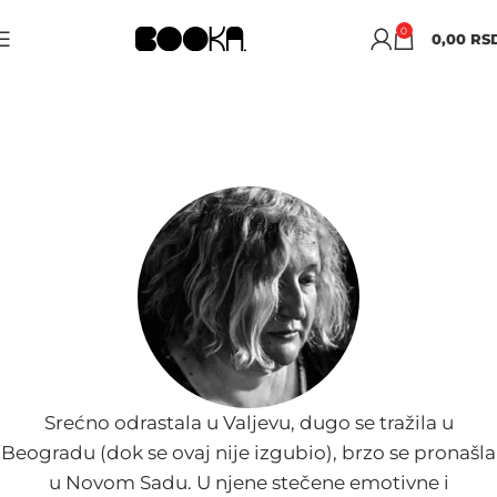
0
0,00
RS
OLJA PETRONIĆ
Srećno odrastala u Valjevu, dugo se tražila u
Beogradu (dok se ovaj nije izgubio), brzo se pronašla
u Novom Sadu. U njene stečene emotivne i