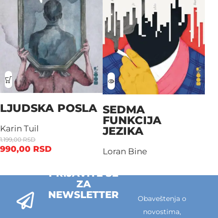
LJUDSKA POSLA
SEDMA
FUNKCIJA
Karin Tuil
JEZIKA
1.199,00
RSD
990,00
RSD
Loran Bine
PRIJAVITE SE
ZA
NEWSLETTER
Obaveštenja o
novostima,