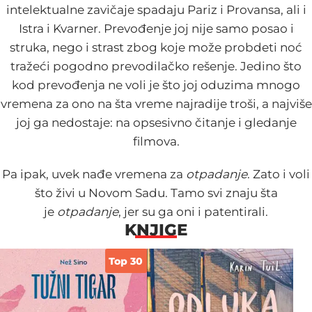
intelektualne zavičaje spadaju Pariz i Provansa, ali i
Istra i Kvarner. Prevođenje joj nije samo posao i
struka, nego i strast zbog koje može probdeti noć
tražeći pogodno prevodilačko rešenje. Jedino što
kod prevođenja ne voli je što joj oduzima mnogo
vremena za ono na šta vreme najradije troši, a najviše
joj ga nedostaje: na opsesivno čitanje i gledanje
filmova.
Pa ipak, uvek nađe vremena za
otpadanje
. Zato i voli
što živi u Novom Sadu. Tamo svi znaju šta
je
otpadanje
, jer su ga oni i patentirali.
KNJIGE
Top 30