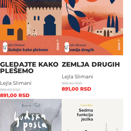
GLEDAJTE KAKO
ZEMLJA DRUGIH
PLEŠEMO
Lejla Slimani
Lejla Slimani
990,00
RSD
891,00
RSD
990,00
RSD
891,00
RSD