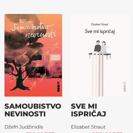
SAMOUBISTVO
SVE MI
NEVINOSTI
ISPRIČAJ
Džefri Judžinidis
Elizabet Straut