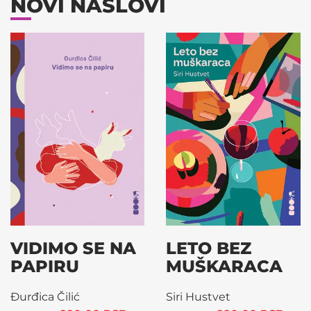
NOVI NASLOVI
VIDIMO SE NA
LETO BEZ
PAPIRU
MUŠKARACA
Đurđica Čilić
Siri Hustvet