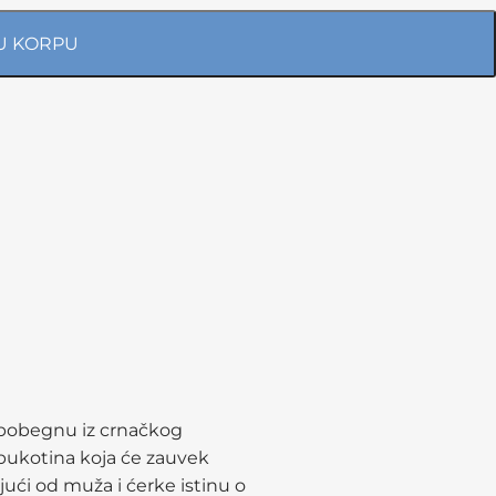
U KORPU
o pobegnu iz crnačkog
a pukotina koja će zauvek
ijući od muža i ćerke istinu o