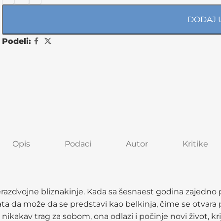
DODAJ 
Podeli:
Opis
Podaci
Autor
Kritike
 nerazdvojne bliznakinje. Kada sa šesnaest godina zajedn
hvata da može da se predstavi kao belkinja, čime se otvar
i nikakav trag za sobom, ona odlazi i počinje novi život, kr