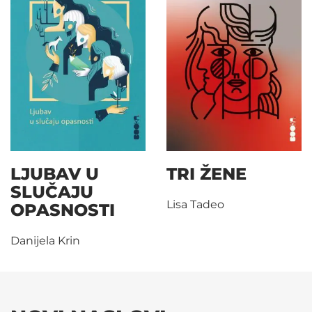
LJUBAV U
TRI ŽENE
SLUČAJU
Lisa Tadeo
OPASNOSTI
Danijela Krin