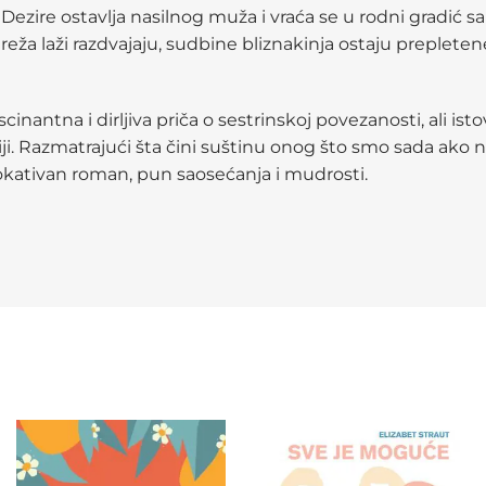
e, Dezire ostavlja nasilnog muža i vraća se u rodni grad
reža laži razdvajaju, sudbine bliznakinja ostaju prepleten
ascinantna i dirljiva priča o sestrinskoj povezanosti, ali is
riji. Razmatrajući šta čini suštinu onog što smo sada ako 
kativan roman, pun saosećanja i mudrosti.