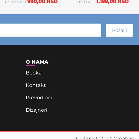
990,00
RSD
1.199,00
RSD
1.298,00
RSD
1.397,00
RSD
Pošalji
O NAMA
Booka
Kontakt
Prevodioci
Dizajneri
Izrada sajta Gart Creative