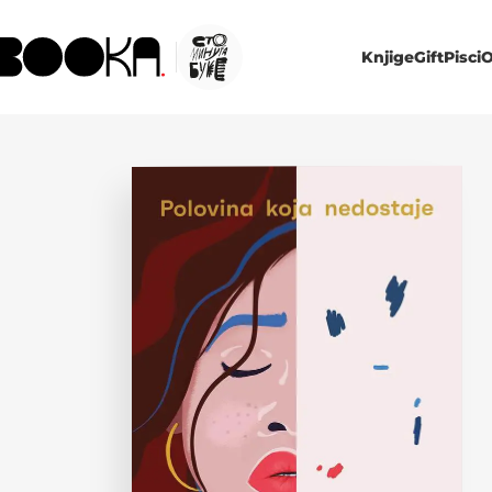
Knjige
Gift
Pisci
O