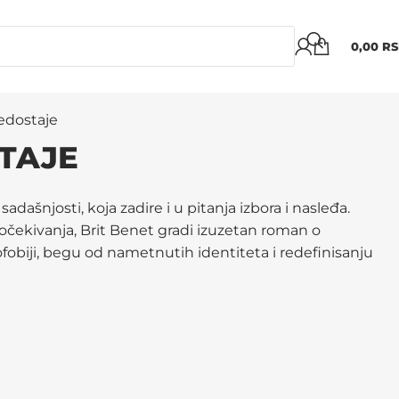
0,00
R
edostaje
TAJE
sadašnjosti, koja zadire i u pitanja izbora i nasleđa.
i očekivanja, Brit Benet gradi izuzetan roman o
fobiji, begu od nametnutih identiteta i redefinisanju