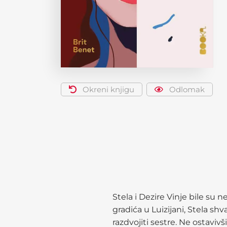
Okreni knjigu
Odlomak
Stela i Dezire Vinje bile su
gradića u Luizijani, Stela s
razdvojiti sestre. Ne ostavivš