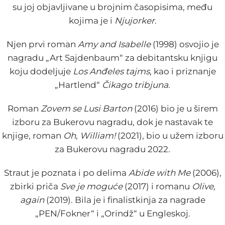
su joj objavljivane u brojnim časopisima, među
kojima je i
Njujorker
.
Njen prvi roman
Amy and Isabelle
(1998) osvojio je
nagradu „Art Sajdenbaum“ za debitantsku knjigu
koju dodeljuje
Los Anđeles tajms
, kao i priznanje
„Hartlend“
Čikago tribjuna
.
Roman
Zovem se Lusi Barton
(2016) bio je u širem
izboru za Bukerovu nagradu, dok je nastavak te
knjige, roman
Oh, William!
(2021), bio u užem izboru
za Bukerovu nagradu 2022.
Straut je poznata i po delima
Abide with Me
(2006),
zbirki priča
Sve je moguće
(2017) i romanu
Olive,
again
(2019). Bila je i finalistkinja za nagrade
„PEN/Fokner“ i „Orindž“ u Engleskoj.