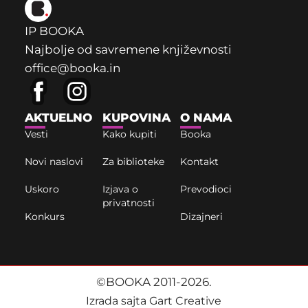
IP BOOKA
Najbolje od savremene književnosti
office@booka.in
AKTUELNO
KUPOVINA
O NAMA
Vesti
Kako kupiti
Booka
Novi naslovi
Za biblioteke
Kontakt
Uskoro
Izjava o
Prevodioci
privatnosti
Konkurs
Dizajneri
©BOOKA 2011-2026.
Izrada sajta Gart Creative