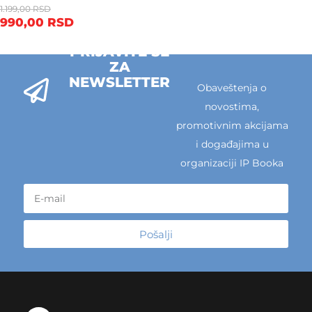
1.199,00
RSD
990,00
RSD
PRIJAVITE SE
ZA
NEWSLETTER
Obaveštenja o
novostima,
promotivnim akcijama
i događajima u
organizaciji IP Booka
Pošalji