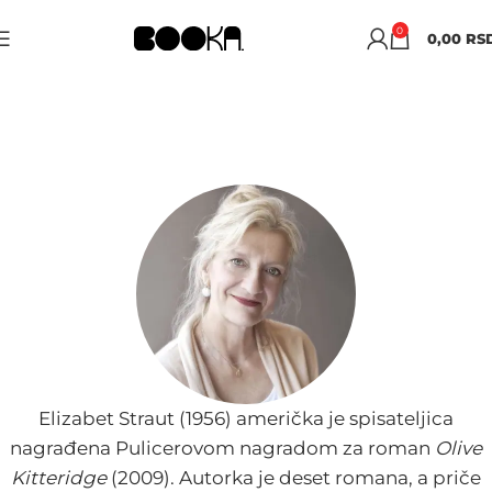
0
0,00
RS
ELIZABET STRAUT
Elizabet Straut (1956) američka je spisateljica
nagrađena Pulicerovom nagradom za roman
Olive
Kitteridge
(2009). Autorka je deset romana, a priče