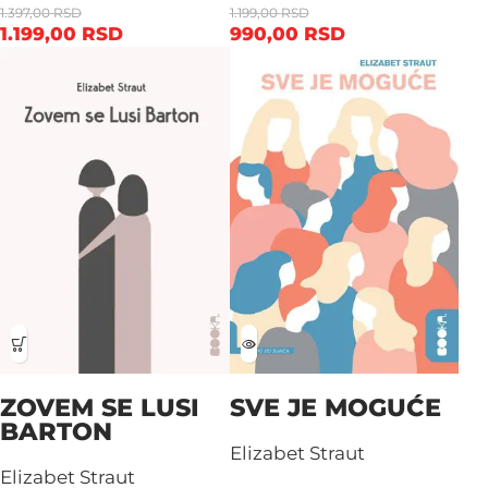
1.397,00
RSD
1.199,00
RSD
1.199,00
RSD
990,00
RSD
ZOVEM SE LUSI
SVE JE MOGUĆE
BARTON
Elizabet Straut
Elizabet Straut