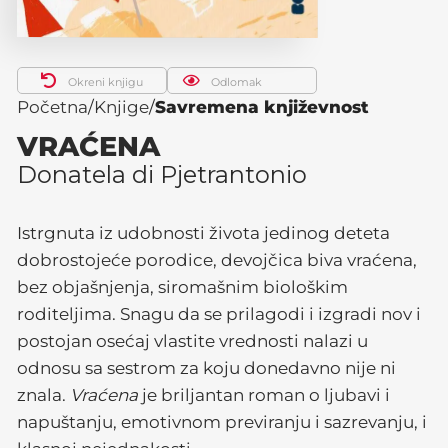
Okreni knjigu
Odlomak
Početna
Knjige
Savremena književnost
VRAĆENA
Donatela di Pjetrantonio
Istrgnuta iz udobnosti života jedinog deteta
dobrostojeće porodice, devojčica biva vraćena,
bez objašnjenja, siromašnim biološkim
roditeljima. Snagu da se prilagodi i izgradi nov i
postojan osećaj vlastite vrednosti nalazi u
odnosu sa sestrom za koju donedavno nije ni
znala.
Vraćena
je briljantan roman o ljubavi i
napuštanju, emotivnom previranju i sazrevanju, i