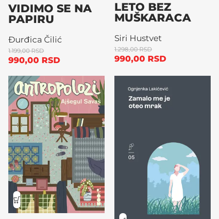
LETO BEZ
VIDIMO SE NA
MUŠKARACA
PAPIRU
Siri Hustvet
Đurđica Čilić
1.298,00
RSD
1.199,00
RSD
990,00
RSD
990,00
RSD