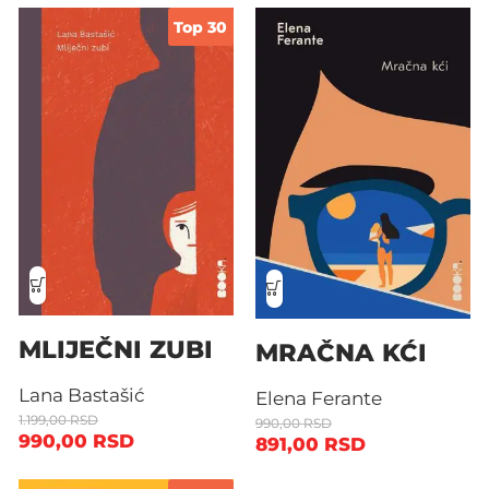
Top 30
MLIJEČNI ZUBI
MRAČNA KĆI
Lana Bastašić
Elena Ferante
1.199,00
RSD
990,00
RSD
990,00
RSD
891,00
RSD