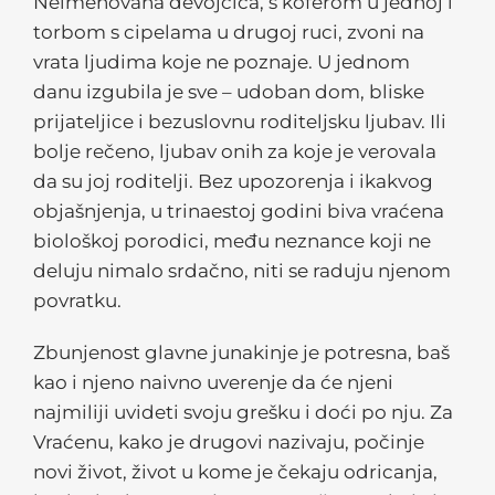
Neimenovana devojčica, s koferom u jednoj i
torbom s cipelama u drugoj ruci, zvoni na
vrata ljudima koje ne poznaje. U jednom
danu izgubila je sve – udoban dom, bliske
prijateljice i bezuslovnu roditeljsku ljubav. Ili
bolje rečeno, ljubav onih za koje je verovala
da su joj roditelji. Bez upozorenja i ikakvog
objašnjenja, u trinaestoj godini biva vraćena
biološkoj porodici, među neznance koji ne
deluju nimalo srdačno, niti se raduju njenom
povratku.
Zbunjenost glavne junakinje je potresna, baš
kao i njeno naivno uverenje da će njeni
najmiliji uvideti svoju grešku i doći po nju. Za
Vraćenu, kako je drugovi nazivaju, počinje
novi život, život u kome je čekaju odricanja,