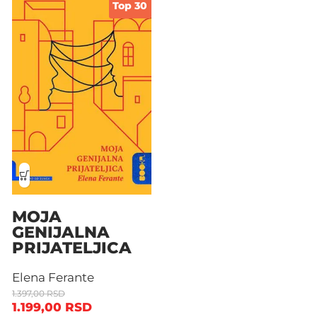
Top 30
MOJA
GENIJALNA
PRIJATELJICA
Elena Ferante
1.397,00
RSD
1.199,00
RSD