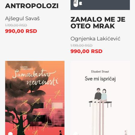
ANTROPOLOZI
ZAMALO ME JE
Ajšegul Savaš
OTEO MRAK
1.199,00
RSD
990,00
RSD
Ognjenka Lakićević
1.199,00
RSD
990,00
RSD