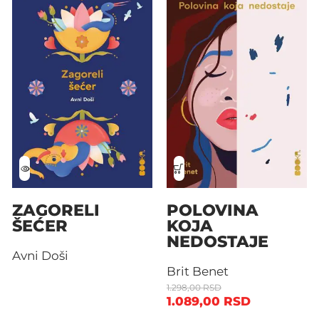
ZAGORELI
POLOVINA
ŠEĆER
KOJA
NEDOSTAJE
Avni Doši
Brit Benet
1.298,00
RSD
1.089,00
RSD