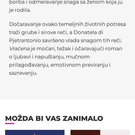
borba i odmeravanje snaga sa ženom koja ju
je rodila.
Dočaravanje ovako temeljnih životnih potresa
traži grube i sirove reči, a Donatela di
Pjetrantonio savršeno vlada snagom tih reči.
Vraćena
je moćan, težak i očaravajući roman
o ljubavi i napuštanju, mučnom
prilagođavanju, emotivnom previranju i
sazrevanju.
MOŽDA BI VAS ZANIMALO