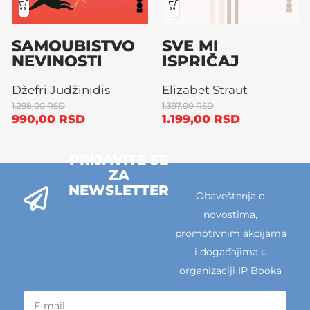
SAMOUBISTVO
SVE MI
NEVINOSTI
ISPRIČAJ
Džefri Judžinidis
Elizabet Straut
1.298,00
RSD
1.397,00
RSD
990,00
RSD
1.199,00
RSD
PRIJAVITE SE
ZA
NEWSLETTER
Obaveštenja o
novostima,
promotivnim akcijama
i događajima u
organizaciji IP Booka